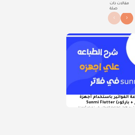
مقالات ذات
صلة
›
‹
ة الفواتير باستخدام أجهزة
رح كامل لطباعة الفواتير باستخدام أجهزة Sunmi Flutter تُعد طباعة