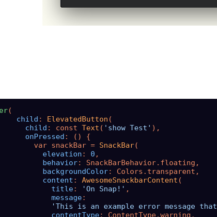
er
(

child
: 
ElevatedButton
(

child
: const 
Text
(
'show Test'
),

onPressed
: () {

        var snackBar = 
SnackBar
(

elevation
: 
0
,

behavior
: SnackBarBehavior.floating,

backgroundColor
: Colors.transparent,

content
: 
AwesomeSnackbarContent
(

title
: 
'On Snap!'
,

message
:

'This is an example error message that
contentType
: ContentType.warning,
