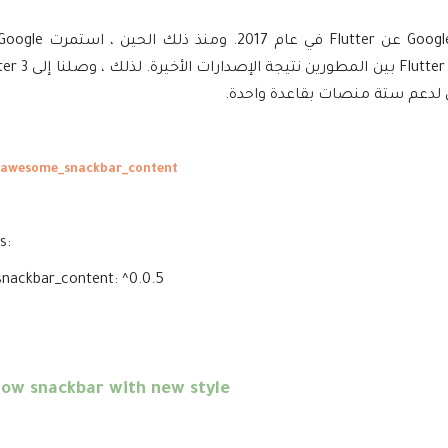
نسختها وتحديثها ، مضيفة ميزات جديدة. 
 awesome_snackbar_content
s:
ackbar_content: ^0.0.5
ow snackbar with new style