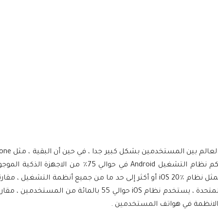
أنظمة التشغيل Android و iOS هي 
وغيرها ، لديها عدد قليل من المستخدمين. وعلى سبيل المثال ، يتحكم نظام التشغيل Android في حوا