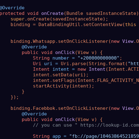
@Override
protected
void
onCreate
(Bundle savedInstanceState)
super
.onCreate(savedInstanceState);

    binding = DataBindingUtil.setContentView(
this
 
    binding.Whatsapp.setOnClickListener(
new
View
.O
@Override
public
void
onClick
(View v)
 {

String
number
=
"+200000000000"
;

Uri
uri
=
 Uri.parse(String.format(
"htt
Intent
intent
=
new
Intent
(Intent.ACTI
            intent.setData(uri);

            intent.setFlags(Intent.FLAG_ACTIVITY_N
            startActivity(intent);

        }

    });

    binding.Facebbok.setOnClickListener(
new
View
.O
@Override
public
void
onClick
(View v)
 {

// you can use " https://lookup-id.com
String
app
=
"fb://page/10463864521859