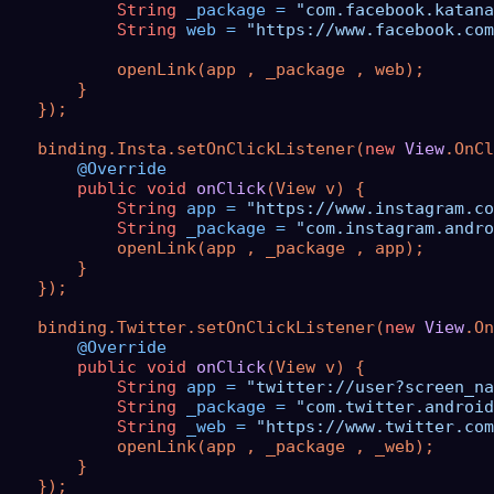
String
_package
=
"com.facebook.katana
String
web
=
"https://www.facebook.com
            openLink(app , _package , web);

        }

    });

    binding.Insta.setOnClickListener(
new
View
.OnCl
@Override
public
void
onClick
(View v)
 {

String
app
=
"https://www.instagram.co
String
_package
=
"com.instagram.andro
            openLink(app , _package , app);

        }

    });

    binding.Twitter.setOnClickListener(
new
View
.On
@Override
public
void
onClick
(View v)
 {

String
app
=
"twitter://user?screen_na
String
_package
=
"com.twitter.android
String
_web
=
"https://www.twitter.com
            openLink(app , _package , _web);

        }

    });
