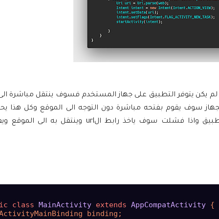
لم يكن يتوفر التطبيق على جهاز المستخدم فسوف ينتقل مباشرة ال
هاز سوف يقوم بفتحه مباشرة دون التوجه الى الموقع وكل هذا يح
الmethode الموجوده بالاسفل فإذا نجحت العملية سوف يفتح التطبيق واذا فشلت سوف ياخذ رابط
ic
class
MainActivity
extends
AppCompatActivity
 {

ActivityMainBinding binding;
