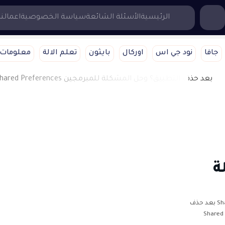
...إبحث هنا
الرئيسية
الأسئلة الشائعة
سياسة الخصوصية
اعمالنا
جافا
نود جي اس
اوركال
بايثون
تعلم الالة
معلومات 
ة
حل مشكله ظهور البيانات المخزنة في Shared Preferences بعد حذف
التطبيق للاندرويد؟حل مشكله ظهور البيانات المخزنة في Shared