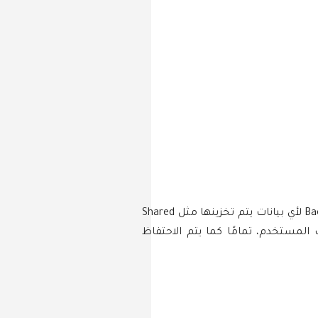
منذ إصدار Android 6 فما فوق، تتيح لك Google إمكانية السماح للتطبيقات بأن يقوم نظام التشغيل بعمل Backup لأي بيانات يتم تخزينها مثل Shared
ويتم الاحتفاظ بهذه البيانات على Google Drive المرتبط بحساب المستخدم، تمامًا كما يتم الاحتفاظ