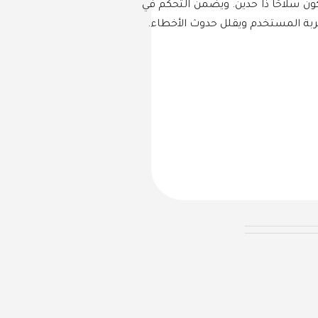
ن تكون ميزة النسخ الاحتياطي في Android مفيدة، ولكنها قد تكون سلاحًا ذا حدين. ويضمن التحكم في
جربة المستخدم ويقلل حدوث الأخطاء.