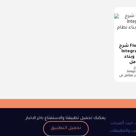
شرح Flutter Fingerprint
I لربط أجهزة
وبناء
مل
Flutter 
ربط أجهزة البصمة
ر متكامل في
يمكنك تحميل تطبيقنا والاستمتاع باخر الاخبار
ي، حيث أصبحت
تحميل التطبيق
يب والتطبيقات