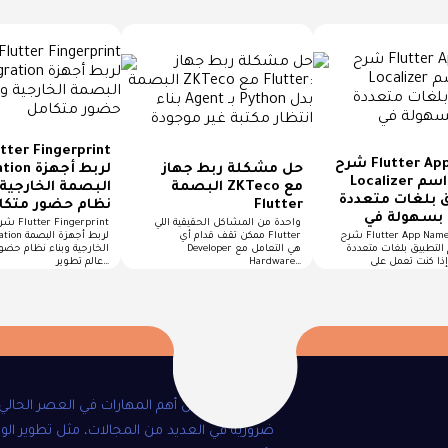
شرح Flutter App Name
حل مشكلة ربط جهاز
ntegration
Localizer لتغيير اسم
البصمة ZKTeco مع
البصمة الخارجية 
 بلغات متعددة
Flutter
نظام حضور متكا
F
واحدة من المشاكل الحقيقية اللي
شرح Fingerprint
شرح Flutter App Name Localizer
ممكن تقف قدام أي Flutter
Integration ل
 التطبيق بلغات متعددة
Developer هي التعامل مع
الخارجية وبناء نظام حضو
Hardware…
عالم تطوير…
تعد البرمجة من أهم المهارات في العصر الحال
ضرورية في العديد من المجالات، مثل تطوير الو