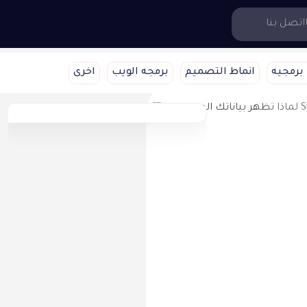
اتصل بنا
برمجيه
انماط التصميم
برمجه الويب
اخرى