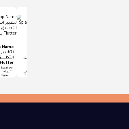
أهمية جعل الـ Native
شرح رفع APK إلى Slack
Splash شفافًا لتفادي
باستخدام GitHub Actions
الجمود في بداية تشغيل
التطبيق
في Flutter
تطبيق Flutter
بسهولة في lutter
في عالم تطوير التطبيقات الحديثة،
حل مشكلة ظهور Native Splash
أصبحت الأتمتة جزءًا مهمًا جدًا من أي
المزعجة في Flutter على Android 12
لتغيير اسم
فريق تطوير، خصوصًا…
بطريقة احترافية تجربة المستخدم…
بسهولة إذا كنت تعمل على…