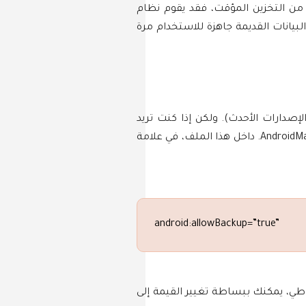
زك، إذا كان هذا التطبيق يستخدم Shared Preferences أو أي نوع آخر من التخزين المؤقت، فقد يقوم نظام
عادة تثبيت التطبيق، قد تجد البيانات القديمة جاهزة للاستخدام مرة
ن ميزة النسخ الاحتياطي تلقائيًا في تطبيقات Android التي تستهدف SDK 23 أو أعلى (أي Android 6 والإصدارات الأحدث). ولكن إذا كنت تريد
التحكم في هذه الميزة لتقرر ما إذا كنت تريد تمكين النسخ الاحتياطي أو تعطيله، فيمكنك تحرير ملف AndroidManifest. XML. داخل هذا الملف، في علامة
android:allowBackup=”true”
ياطي، يمكنك ببساطة تغيير القيمة إلى