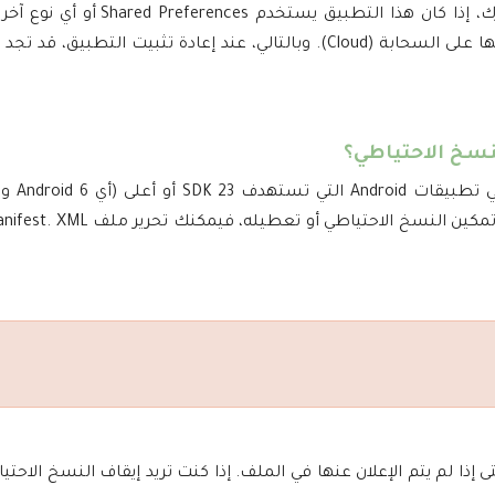
عندما تقوم بتثبيت تطبيق جديد على جها
Android بعمل Backup لهذه البيانات وحفظها على السحابة (Cloud). وبالتالي، عند إ
سخ الاحتياطي؟
يتم تمكي
ذا لم يتم الإعلان عنها في الملف. إذا كنت تريد إيقاف النسخ الاحت