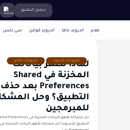
تحميل التطبيق
فلاتر
اندرويد جافا
اندرويد كوتلن
سي بلس
شروحات اندرويد
شروحات فلاتر
لماذا تظهر بياناتك
المخزنة في Shared
Preferences بعد حذف
التطبيق؟ وحل المشكل
للمبرمجين