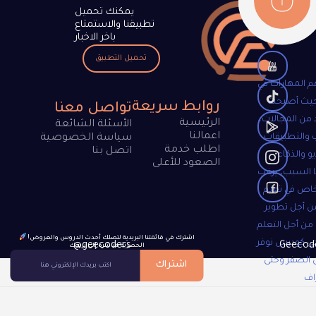
يمكنك تحميل
تطبيقنا والاستمتاع
باخر الاخبار
تحميل التطبيق
م المهارات في
 حيث أصبحت
روابط سريعة
تواصل معنا
 من المجالات،
الرئيسية
الأسئلة الشائعة
اعمالنا
 والتطبيقات
سياسة الخصوصية
اطلب خدمة
اتصل بنا
و والذكاء
الصعود للأعلى
 السبب، يرغب
خاص في تعلم
ن أجل تطوير
 من أجل التعلم
!اشترك في قائمتنا البريدية لتصلك أحدث الدروس والعروض
جي كودرس نوفر
@geecoders
الحصرية مباشرة إلى بريدك
 الصفر وحتى
اشتراك
اف