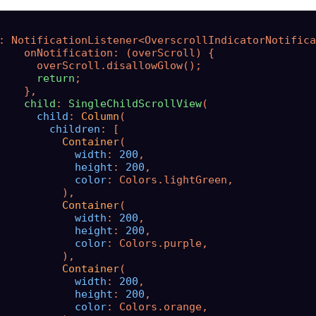
: NotificationListener<OverscrollIndicatorNotifica
    onNotification: (overScroll) {

      overScroll.disallowGlow();

return
;

    },

child
: 
SingleChildScrollView
(

child
: 
Column
(

children
: [

Container
(

width
: 
200
,

height
: 
200
,

color
: Colors.lightGreen,

          ),

Container
(

width
: 
200
,

height
: 
200
,

color
: Colors.purple,

          ),

Container
(

width
: 
200
,

height
: 
200
,

color
: Colors.orange,
