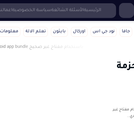
...إبحث هنا
الرئيسية
الأسئلة الشائعة
سياسة الخصوصية
اعمالنا
جافا
نود جي اس
اوركال
بايثون
تعلم الالة
معلومات 
زمة
android app bundle باستخدام مفتاح غير
اي…