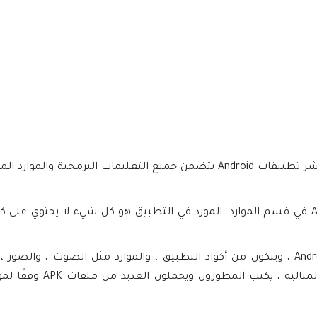
AAB ، أو Android App Bundle ، هو تنسيق نشر تطبيقات Android يتضمن جميع التع
يمكن اكتشاف الفرق بين ملفات APK و AAB في قسم الموارد. المورد في التطبيق هو كل شيء ل
APK هو اختصار لـ Android Application Package ، ويتكون من أكواد التطبيق ، والموارد مثل ا
التطبيق الذي أنشأه المطور.