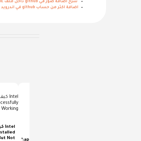
شرح اضافة صور في github داخل ملف README بالصور بسهوله
اضافة اكثر من حساب github في اندرويد ستوديو والتبديل بينهم
كيف
حل مشكله Execution
كيفية حذف JDK (Java
stalled
failed for task
Development Kit) من
But Not
‘:app:compileDebugJavaWithJavac’