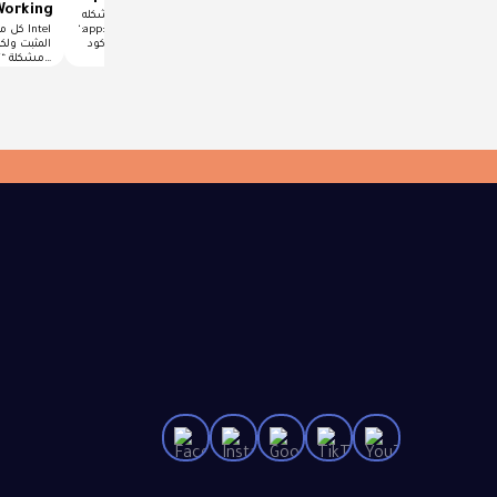
نظام macOS وWindows
Working
حل مشكله Execution failed for task
كيفية التخلص من JDK بسهولة ودون
‘:app:compileDebugJavaWithJavac’رسالة
كل ما 
أخطاءإذا كنت مطورًا تتعامل مع Java
الخطأ تعني أن عملية تجميع كود Java
أو أحد أدواتها…
أثناء…
مشكلة “تم…