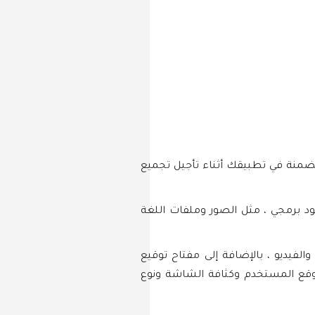
ليمات البرمجية والموارد المضمنة في تطبيقك أثناء تأجيل تجميع
ا يحتوي على كود برمجي ، مثل الصور وملفات اللغة
لصوت ، والصور ، والفيديو ، بالإضافة إلى مفتاح توقيع
 في الظروف المثالية ، يكتب المطورون ويحملون العديد من ملفات APK وفقًا لموقع المستخدم وكثافة الشاشة ونوع