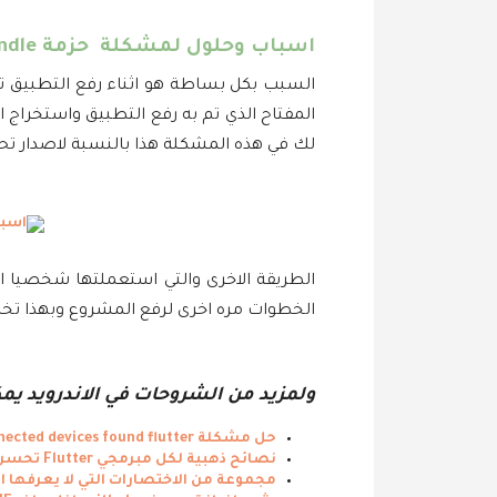
اسباب وحلول لمشكلة حزمة android app bundle باستخدام مفتاح غير صحيح
السبب بكل بساطة هو اثناء رفع التطبيق 
المفتاح الذي تم به رفع التطبيق واستخراج اخر
لك في هذه المشكلة هذا بالنسبة لاصدار تح
الخطوات مره اخرى لرفع المشروع وبهذا ت
ولمزيد من الشروحات في الاندرويد ي
حل مشكلة no connected devices found flutter
نصائح ذهبية لكل مبرمجي Flutter تحسن من اداء تطبيقاتك .
مجموعة من الاختصارات التي لا يعرفها ا