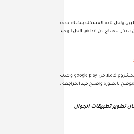
تطبيق ولحل هذه المشكلة يمكنك حذف
 تتذكر المفتاح لان هذا هو الحل الوحيد
الطريقة الاخرى والتي استعملتها شخصيا اثناء رفع الاصدار الاول من التطبيق الخاص بي وهي اني قمت بحذف المشروع كاملا من google play واعدت
وضح بالصورة واصبح قيد المراجعه .
ال تطوير تطبيقات الجوال