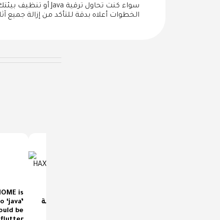
الخطوات أعلاه بدقة للتأكد من إزالة جميع آثار Java من جهاز
كيفية حل مشكلة Intel
o ‘java’
حل مشكله Execution
uld be
HAXM Installed
failed for task
 flutter
Successfully But Not