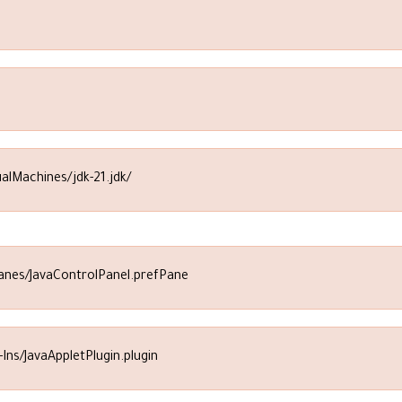
ualMachines/jdk-21.jdk/
Panes/JavaControlPanel.prefPane
-Ins/JavaAppletPlugin.plugin