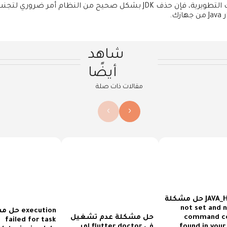
سواء كنت تحاول ترقية Java أو تنظيف بيئتك التطويرية، فإن حذف JDK بشكل صحيح م
ك.
شاهد
أيضًا
مقالات ذات صلة
›
‹
حل مشكلة JAVA_HOME is
not set and n
حل مشكلة 
command co
حل مشكلة عدم تشغيل
failed for task
found in your
امر flutter doctor في