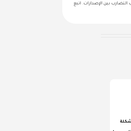
ن النظام أمر ضروري لتجنب التضارب بين الإصدارات. اتبع
execution