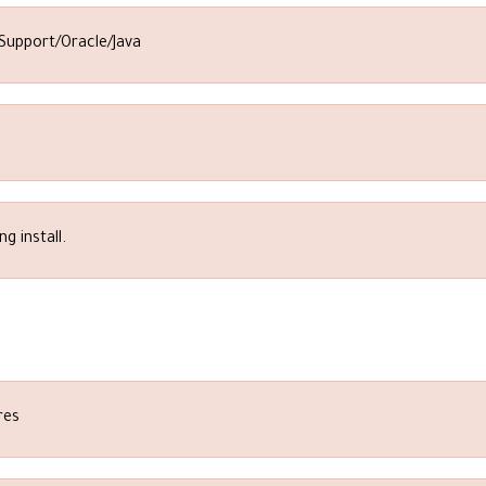
 Support/Oracle/Java
g install.
res