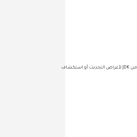
إذا كنت مطورًا تتعامل مع Java أو أحد أدواتها مثل Android Studio أو IntelliJ، فقد تحتاج أحيانًا إلى إزالة إصدار معين من JDK لأغراض التحديث أو استكشاف