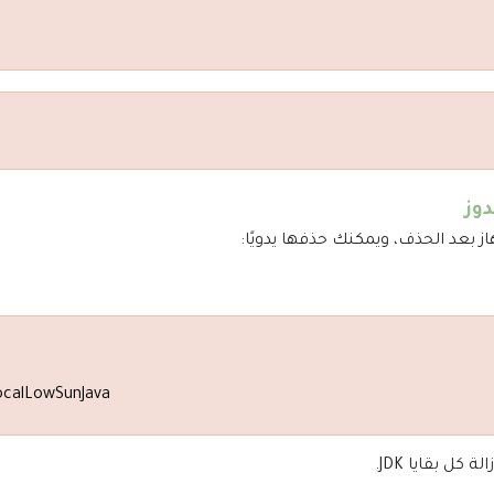
دوز
calLowSunJava
كل بقايا JDK.