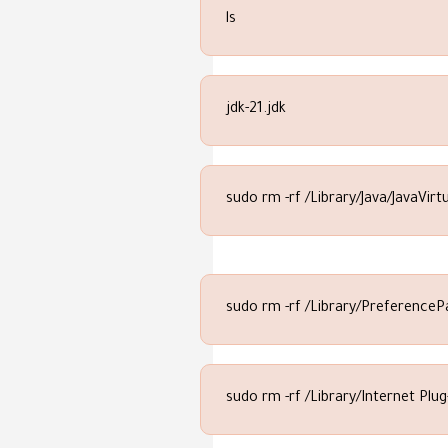
ls
jdk-21.jdk
sudo rm -rf /Library/Java/JavaVirt
sudo rm -rf /Library/Preference
sudo rm -rf /Library/Internet Plug