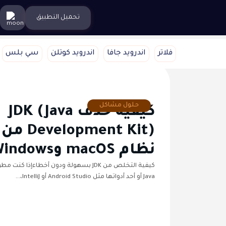
تحميل التطبيق
فلاتر
اندرويد جافا
اندرويد كوتلن
سي بلس
حلول مشاكل
كيفية حذف JDK (Java
Development Kit) من
نظام macOS وWindows
كيفية التخلص من JDK بسهولة ودون أخطاءإذا كنت
Java أو أحد أدواتها مثل Android Studio أو IntelliJ،…