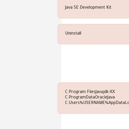
Java SE Development Kit
Uninstall
C:Program FilesJavajdk-XX
C:ProgramDataOracleJava
C:Users%USERNAME%AppDataLo