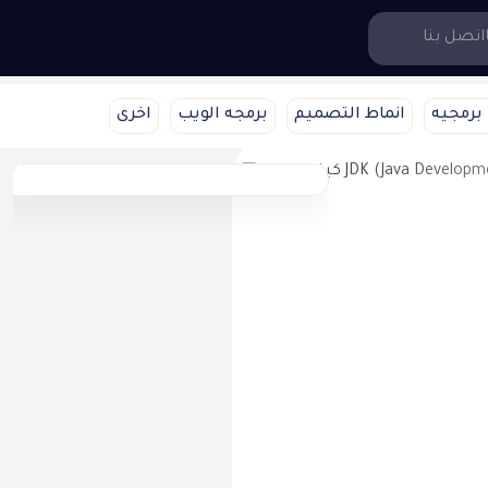
اتصل بنا
برمجيه
انماط التصميم
برمجه الويب
اخرى