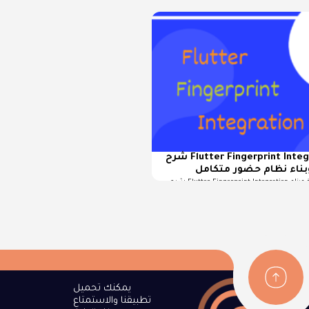
شرح Flutter Fingerprint Integration لربط أجهزة
بناء نظام حضور متكامل
شرح Flutter Fingerprint Integration لربط أجهزة البصمة الخارجية وبناء
يمكنك تحميل
تطبيقنا والاستمتاع