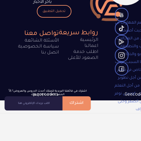
باخر الاخبار
تحميل التطبيق
م المهارات في
 حيث أصبحت
روابط سريعة
تواصل معنا
 من المجالات،
الرئيسية
الأسئلة الشائعة
اعمالنا
 والتطبيقات
سياسة الخصوصية
اطلب خدمة
اتصل بنا
و والذكاء
الصعود للأعلى
 السبب، يرغب
خاص في تعلم
ن أجل تطوير
 من أجل التعلم
🚀 !اشترك في قائمتنا البريدية لتصلك أحدث الدروس والعروض
جي كودرس نوفر
@geecoders
الحصرية مباشرة إلى بريدك
 الصفر وحتى
اشتراك
اف