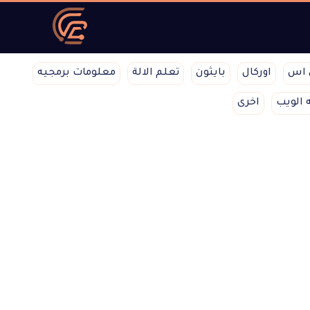
 اس
اوركال
بايثون
تعلم الالة
معلومات برمجيه
 الويب
اخرى