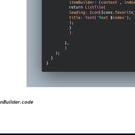
onBuilder.code