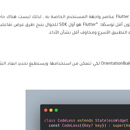
الثانية اداء ممتاز. يجمع Dart إلى التعليمات البرمجية الأصلية ، ويوفر Flutter عناصر واجهة المستخدم الخاصة به ، لذلك 
أدوات OEM. هذا يعني أن الاتصال بين التطبيق والنظام الأساسي سيكون أقل توسطًا. “Flutter هو أول SDK
كما شرحنا كلم في الاعلى الفكرة . عليك ان تضع التصميم يبدء ب OrientationBuilder لكي تتمكن من استخدامها ويستطيع 