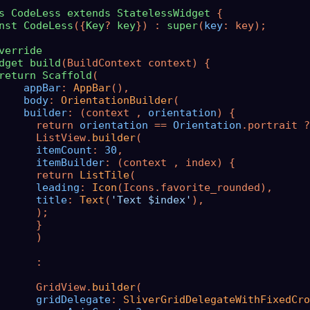
s
CodeLess
extends
StatelessWidget
 {

nst
CodeLess
({
Key
? 
key
}) : 
super
(
key
: key);

verride
dget
build
(BuildContext context) {

return
Scaffold
(

appBar
: 
AppBar
(),

body
: 
OrientationBuilder
(

builder
: (context , 
orientation
) {

      return 
orientation
 == 
Orientation
.portrait ?

      ListView.
builder
(

itemCount
: 
30
,

itemBuilder
: (context , index) {

      return 
ListTile
(

leading
: 
Icon
(Icons.favorite_rounded),

title
: 
Text
(
'Text $index'
),

      );

      }

      )

      :

      GridView.
builder
(

gridDelegate
: 
SliverGridDelegateWithFixedCro