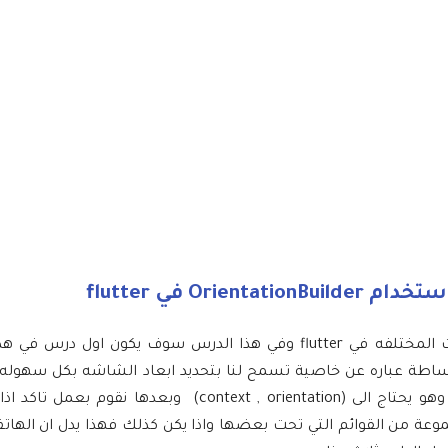
O في flutter
في درس اليوم سوف نتعرف على كيفية التعامل مع ابعاد الشاشات المختلفه في flutter وفي هذا الدرس سوف ي
لم فكرة عمل OrientationBuilder وهي بكل بساطة عباره عن خاصية تسمح لنا بتحديد ابعاد الشاشه بكل 
يكون الbody يبدء ب OrientationBuilder وبعدها تحتاج منك builder وهو يحتاج الى (ontext , orientation
وعة من القوائم التي تحت بعضها واذا يكن كذلك فهذا يدل ان الها