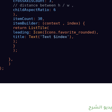
crossAxisCount
: 
3
,

// distance between h / w ,
childAspectRatio
: 
6
      ),

itemCount
: 
30
,

itemBuilder
: (context , index) {

      return 
ListTile
(

leading
: 
Icon
(Icons.favorite_rounded),

title
: 
Text
(
'Text $index'
),

      );

      }

      );

    },

    )

);

ديو الشرح