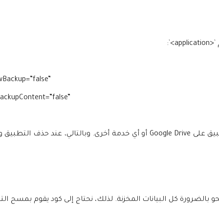
owBackup=”false”
BackupContent=”false”
بهذه الطريقة، تمنع Android من أخذ نسخة احتياطية من بيانات التطبيق على Google Drive أو أي خدمة أخرى. وبالتالي، ع
ني أن حذف التطبيق لا يمحو بالضرورة كل البيانات المخزنة. لذلك، نحتاج إلى كود يقوم بمسح 