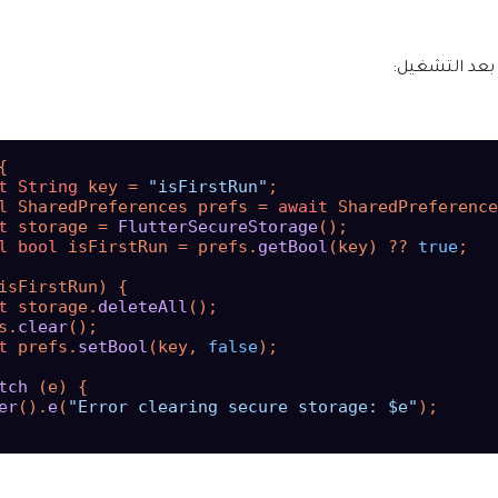
t
String
 key = 
"isFirstRun"
l
 SharedPreferences prefs = 
await
 SharedPreference
t
 storage = 
FlutterSecureStorage
l
bool
 isFirstRun = prefs.
getBool
(key) ?? 
true
;

t
 storage.
deleteAll
();

s.
clear
t
 prefs.
setBool
(key, 
false
);

tch
er
().
e
(
"Error clearing secure storage: $e"
);
