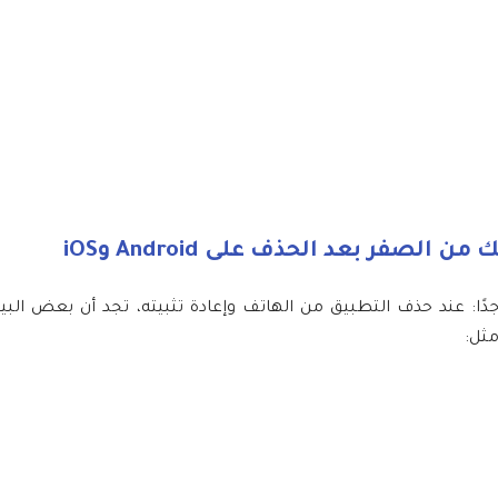
صفر بعد الحذف على Android وiOS
F، قد تواجه مشكلة شائعة جدًا: عند حذف التطبيق من الهاتف وإعادة تثبيته، تجد أن بعض ا
مثل: