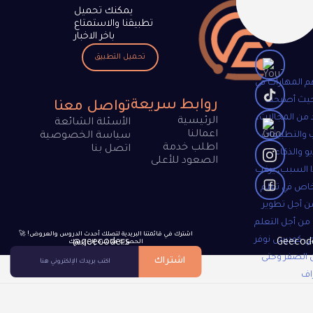
يمكنك تحميل
تطبيقنا والاستمتاع
باخر الاخبار
تحميل التطبيق
م المهارات في
 حيث أصبحت
روابط سريعة
تواصل معنا
 من المجالات،
الرئيسية
الأسئلة الشائعة
اعمالنا
 والتطبيقات
سياسة الخصوصية
اطلب خدمة
اتصل بنا
و والذكاء
الصعود للأعلى
 السبب، يرغب
خاص في تعلم
ن أجل تطوير
 من أجل التعلم
🚀 !اشترك في قائمتنا البريدية لتصلك أحدث الدروس والعروض
جي كودرس نوفر
@geecoders
الحصرية مباشرة إلى بريدك
 الصفر وحتى
اشتراك
اف