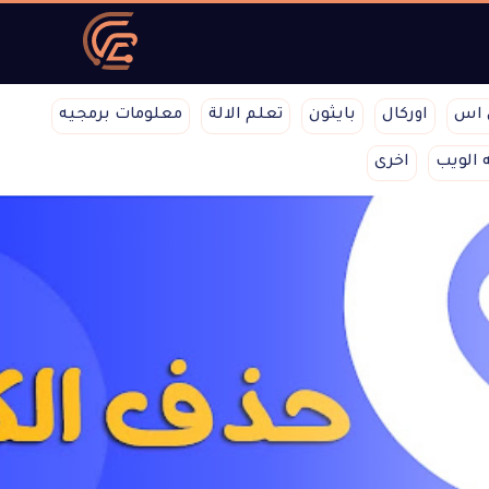
 اس
اوركال
بايثون
تعلم الالة
معلومات برمجيه
 الويب
اخرى