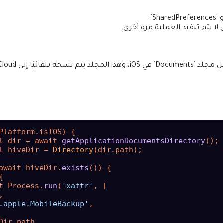
 يتم تنفيذ العملية مرة أخرى.
l
 dir = await 
getApplicationDocumentsDirectory
l
 hiveDir = 
Directory
(dir.path);

await hiveDir.
exists
{

t Process.
run
(
'xattr'
.apple.MobileBackup'
Dir.path,
