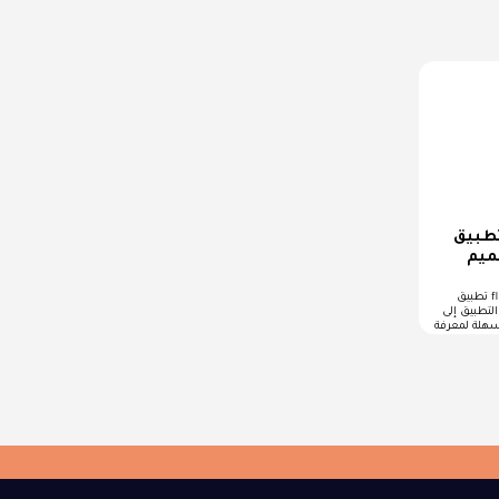
بيق flutter لمعرفة
ميم
تطبيق flutter لمعرفة اتجاه القبلة
تطبيق إلى