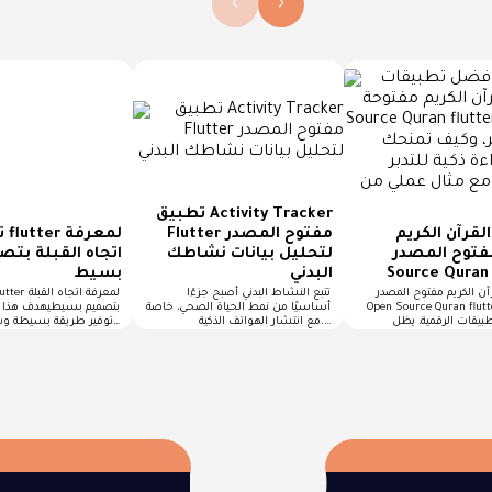
›
‹
تطبيق Activity Tracker
لقرآن الكريم
Flutter مفتوح المصدر
تط
توح المصدر Open
لتحليل بيانات نشاطك
اتجاه القبلة بتص
Source Quran 
البدني
بسيط
آن الكريم مفتوح المصدر
تتبع النشاط البدني أصبح جزءًا
Open Source Quran flu في عالمٍ
أساسيًا من نمط الحياة الصحي، خاصة
بتصميم بسيطيهدف هذا ال
مع انتشار الهواتف الذكية.…
توفير طريقة بسيطة وسهلة لمعرفة…