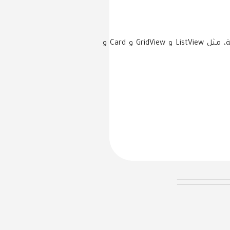
سيتم تطوير واجهة المستخدم (UI) للتطبيق باستخدام Flutter. سيستخدم التطبيق مكونات Flutter الأساسية، مثل ListView و GridView و Card و