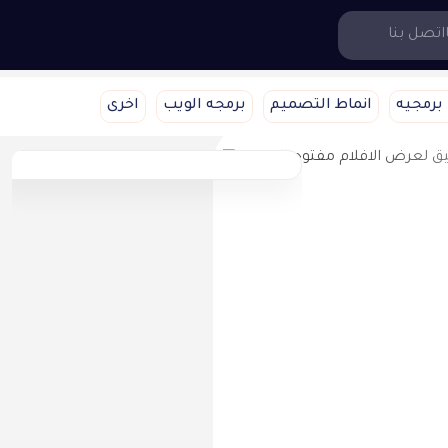
اتصل بنا
برمجيه
انماط التصميم
برمجه الويب
اخرى