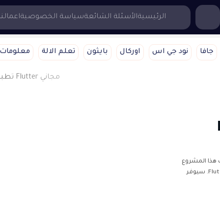
...إبحث هنا
الرئيسية
الأسئلة الشائعة
سياسة الخصوصية
اعمالنا
جافا
نود جي اس
اوركال
بايثون
تعلم الالة
معلومات 
F
صدر Flutter مجانييهدف هذا المشروع
إلى إنشاء تطبيق لعرض الأفلام بالأنميشن باستخدام Flutter. سيوفر