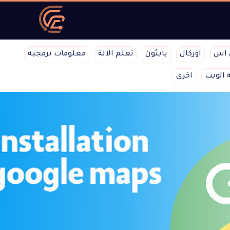
 اس
اوركال
بايثون
تعلم الالة
معلومات برمجيه
 الويب
اخرى