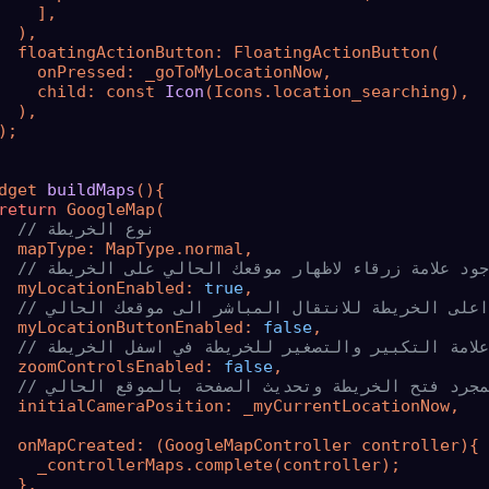
    ],

  ),

  floatingActionButton: FloatingActionButton(

    onPressed: _goToMyLocationNow,

    child: const 
Icon
(Icons.location_searching)
,

  ),

);

dget 
buildMaps
()
{

return
 GoogleMap(

// نوع الخريطة
  mapType: MapType.normal,

 وجود علامة زرقاء لاظهار موقعك الحالي على الخريطة
  myLocationEnabled: 
true
,

ي اعلى الخريطة للانتقال المباشر الى موقعك الحالي
  myLocationButtonEnabled: 
false
,

د علامة التكبير والتصغير للخريطة في اسفل الخريطة
  zoomControlsEnabled: 
false
,

بمجرد فتح الخريطة وتحديث الصفحة بالموقع الحالي
  initialCameraPosition: _myCurrentLocationNow,

  onMapCreated: (GoogleMapController controller){

    _controllerMaps.complete(controller);

  },
