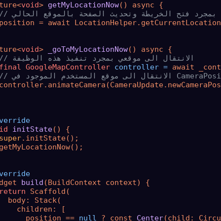
ture<
void
> 
getMyLocationNow
()
 async {

م بمجرد فتح الخريطة وتحديث الصفحة بالموقع الحالي
position = await LocationHelper.getCurrentLocation
ture<
void
> 
_goToMyLocationNow
()
 async {

// الانتقال الى موقعي بمجرد تنفيذ هذه الوظيفة
final
GoogleMapController
controller
=
 await _cont
controller.animateCamera(CameraUpdate.newCameraPos
verride
id
initState
()
 {

super
.initState();

getMyLocationNow();

verride
dget 
build
(BuildContext context)
 {

return
 Scaffold(

  body: Stack(

    children: [

      position == 
null
 ? const 
Center
(child: Circu