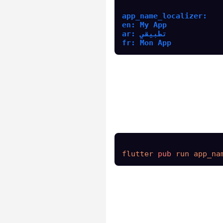
app_name_localizer:
en: My App
ar: تطبيقي
fr: Mon App
flutter 
pub