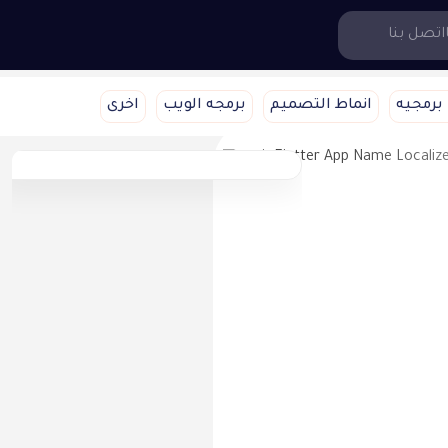
اتصل بنا
برمجيه
انماط التصميم
برمجه الويب
اخرى