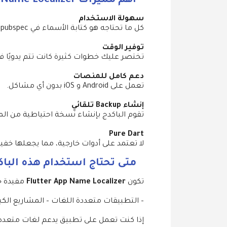
أهم مميزات Flutter App Name Localizer
سهولة الاستخدام
كل ما تحتاجه هو كتابة الأسماء في pubspec وتشغيل أمر واحد فقط.
توفير الوقت
تختصر عليك خطوات كثيرة كانت تتم يدويًا في Android و OS
دعم كامل للمنصات
تعمل على Android و iOS بدون أي مشاكل.
إنشاء Backup تلقائي
تقوم الباكدج بإنشاء نسخة احتياطية من ال
Pure Dart
لا تعتمد على أدوات خارجية، مما يجعلها خف
متى تحتاج استخدام هذه الباك
تكون
Flutter App Name Localizer
مفيدة جدً
– التطبيقات متعددة اللغات – المشاريع الكبي
إذا كنت تعمل على تطبيق يدعم لغات متعددة، ف