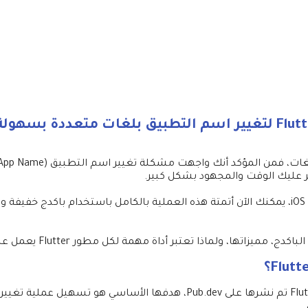
 عليك الوقت والمجهود بشكل كبير.
بدلاً من التعديل اليدوي في ملفات Android و iOS، يمكنك الآن أتمتة هذه العملية بالكامل باستخ
لماذا تعتبر أداة مهمة لكل مطور Flutter يعمل على تطبيقات متعددة اللغات.
هي باكدج Flutter تم نشرها على Pub.dev، هدفها الأساسي هو ت