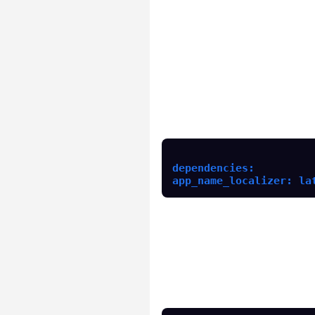
dependencies:
app_name_localizer: la