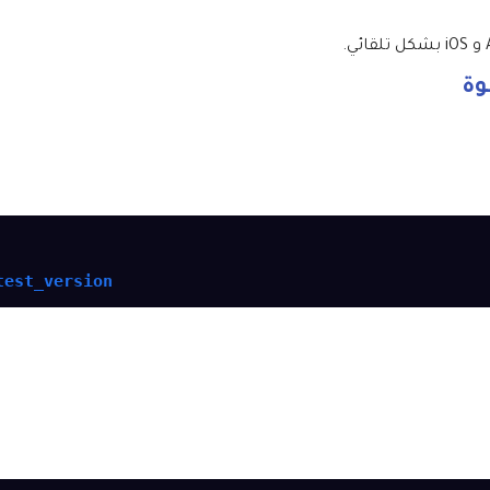
وة
test_version