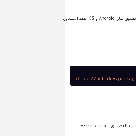
– تأكد من كتابة أسماء التطبيق بشكل صحيح لكل لغة – احتفظ بالنسخ الاحتياطية التي تنشئها الباكدج – جرب التطبيق على Android و iOS بعد التعديل