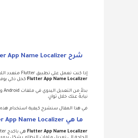
شرح Flutter App Name Localizer لتغيير اسم التطبيق بلغات متعددة بسهولة
إذا كنت تعمل على تطبيق Flutter متعدد اللغات، فمن المؤكد أنك واجهت مشكلة تغيير اسم التطبيق (App Name) لكل لغة بشكل يدوي. هنا يأتي دور
Flutter App Name Localizer
كحل ذكي يوفر
نيابةً عنك خلال ثوانٍ.
في هذا المقال سنشرح كيفية استخدام هذه الباكدج، مميزاتها، و
ما هي Flutter App Name Localizer؟
Flutter App Name Localizer
الحاجة إلى تعديل ملفات النظام بشكل يدوي.