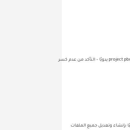
– فتح Android Studio وتعديل ملفات strings.xml – إضافة ملفات values لكل لغة – الدخول إلى Xcode وتعديل project.pbxproj يدويًا – التأكد من عدم كسر
pub. تشغل أمر واحد في التيرمينال 3. تقوم الباكدج تلقائيًا بإنشاء وتعديل جميع الملفات