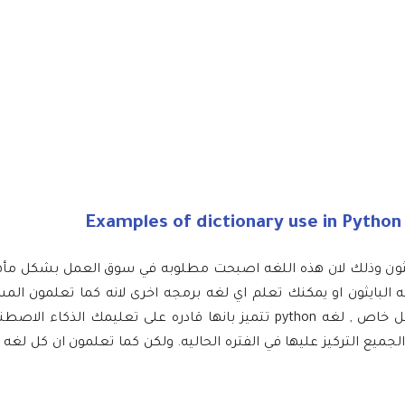
 بايثون وذلك لان هذه اللغه اصبحت مطلوبه في سوق العمل بشكل مأه
لبايثون او يمكنك تعلم اي لغه برمجه اخرى لانه كما تعلمون الم
بشكل كبير الى الذكاء الاصطناعي و الي التكنولوجيا والكمبيوتر بشكل خاص , لغه python تتميز بانها قادره على تع
ميع التركيز عليها في الفتره الحاليه. ولكن كما تعلمون ان كل لغه