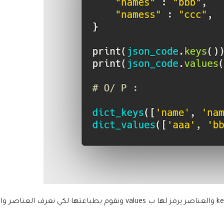
كما ترون لدينا قاموس موجود بداخل json_code به الاسماء عباره عن key والعناصر يرمز لها ب values ونقوم بطباعتها لكي 