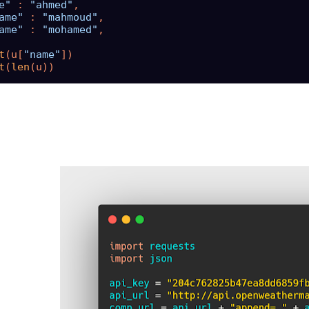
e"
 : 
"ahmed"
ame"
 : 
"mahmoud"
ame"
 : 
"mohamed"
,

t
(u[
"name"
t
(
len