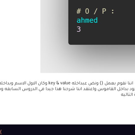
في المقالة التالي قمنا بشرح لكم كيف تقوم باستخدام القاموس حيث اننا نقوم بعمل {} ونض عبداخله key & value
ة الاسم الموجود بداخل القاموس واعتقد اننا شرحنا هذا جيدا في الدروس السابق
التاليه