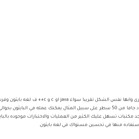
لغه بايثون ظهرت عندما وجدت هنالك مشاكل في لغات البرمجه الاخرى وانها نفس الشكل تقريبا 
ها ولكن syntax اللغه ابسط وايضا يوجد مكتبات تسهل عليك الكثير من العمليات والاختبارات موجوده 
الاستفاده منها في تحسين مستواك في لغه بايثون.