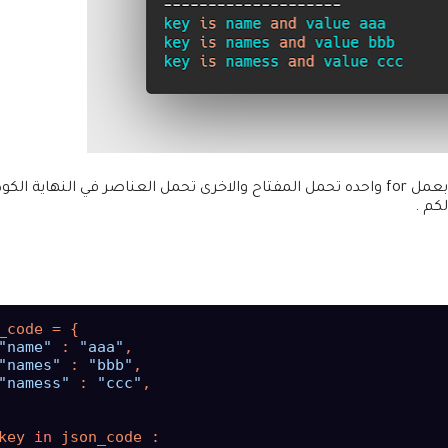
هنا نستخدم الامر items وهي تقوم بفصل كل عناصر القاموس وقمنا بعمل for واحده تحمل المفتاح والاخرى تحمل العناصر في النهاية
كم .
_code = {

"name"
 : 
"aaa"
,

"names"
 : 
"bbb"
,

"namess"
 : 
"ccc"
,

key 
in
 json_code :
