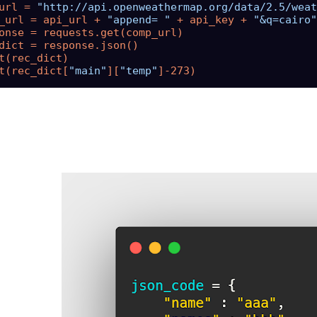
url = 
"http://api.openweathermap.org/data/2.5/weat
_url = api_url + 
"append= "
 + api_key + 
"&q=cairo"
onse = requests.get(comp_url)

dict = response.json()

t(rec_dict)

t(rec_dict[
"main"
][
"temp"