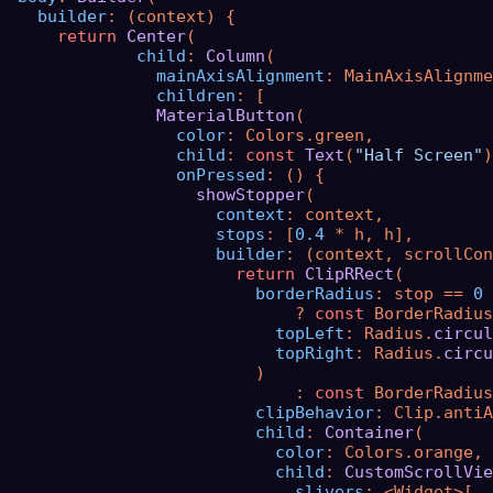
builder
: (context) {

return
Center
(

child
: 
Column
(

mainAxisAlignment
: MainAxisAlignme
children
: [

MaterialButton
(

color
: Colors.green,

child
: 
const
Text
(
"Half Screen"
)
onPressed
: () {

showStopper
(

context
: context,

stops
: [
0.4
 * h, h],

builder
: (context, scrollCon
return
ClipRRect
(

borderRadius
: stop == 
0
                              ? 
const
 BorderRadius
topLeft
: Radius.
circul
topRight
: Radius.
circu
                          )

                              : 
const
 BorderRadius
clipBehavior
: Clip.antiA
child
: 
Container
(

color
: Colors.orange,

child
: 
CustomScrollVie
slivers
: <Widget>[
