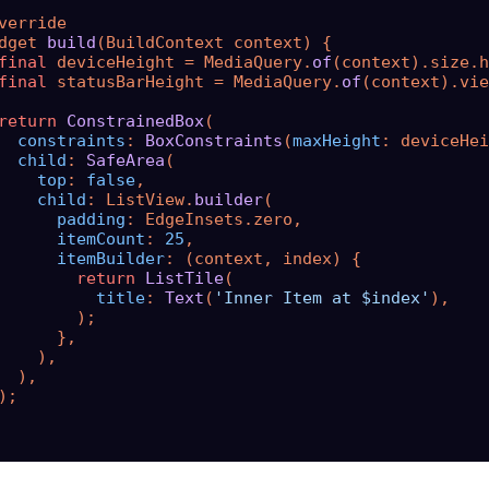
verride

dget 
build
(BuildContext context) {

final
 deviceHeight = MediaQuery.
of
(context).size.h
final
 statusBarHeight = MediaQuery.
of
(context).vie
return
ConstrainedBox
(

constraints
: 
BoxConstraints
(
maxHeight
: deviceHei
child
: 
SafeArea
(

top
: 
false
,

child
: ListView.
builder
(

padding
: EdgeInsets.zero,

itemCount
: 
25
,

itemBuilder
: (context, index) {

return
ListTile
(

title
: 
Text
(
'Inner Item at $index'
),

        );

      },

    ),

  ),

);
