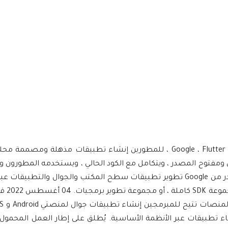
وصف Flutter. تتيح مجموعة أدوات واجهة المستخدم المحمولة من Google ، Flutter ، للمطورين إنشاء تطبيقات مذه
والجوال والويب. Flutter هو برنامج مجاني ومفتوح المصدر ، ويتكامل مع الكود الحالي ، ويستخدمه الم
جميع أنحاء العالم. وصف Flutter. تتيح منصة Flutter مفتوحة المصدر من Google تطوير تطبيقات سطح المكتب والجوال وا
حدة. 10 يونيو 2022 يتم استخدام كل من Java و Flutter لإنشاء تطبيقات عبر الأنظمة الأساسية. يُطلق على إطار العمل