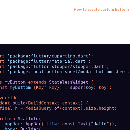
rt 
'package:flutter/cupertino.dart'
;

rt 
'package:flutter/material.dart'
;

rt 
'package:flutter_stopper/stopper.dart'
;

rt 
'package:modal_bottom_sheet/modal_bottom_sheet.
s
myButtom
extends
StatelessWidget
{

nst
myButtom
({Key? key}) : 
super
(
key
: key);

verride

dget 
build
(BuildContext context) {

final
 h = MediaQuery.
of
(context).size.height;

return
Scaffold
(

appBar
: 
AppBar
(
title
: 
const
Text
(
"Hello"
)),

body
: 
Builder
(
