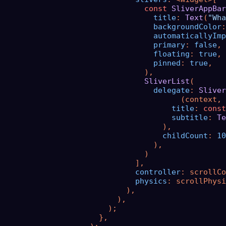
const
SliverAppBar
title
: 
Text
(
"Wha
backgroundColor
:
automaticallyImp
primary
: 
false
,

floating
: 
true
,

pinned
: 
true
,

                                ),

SliverList
(

delegate
: 
Sliver
                                        (context, 
title
: 
const
subtitle
: 
Te
                                    ),

childCount
: 
10
                                  ),

                                )

                              ],

controller
: scrollCo
physics
: scrollPhysi
                            ),

                          ),

                        );

                      },
