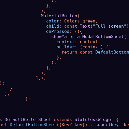
                    );

                  },

                ),

MaterialButton
(

color
: Colors.green,

child
: 
const
Text
(
"Full screen"
)
onPressed
: (){

showMaterialModalBottomSheet
(

context
: context,

builder
: (context) {

return
const
DefaultBottom
                      },

                    );

                  },

                ),

              ],),

);

    }

  ),

          );

s
DefaultBottomSheet
extends
StatelessWidget
{

nst
DefaultBottomSheet
({Key? key}) : 
super
(
key
: ke