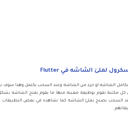
زء سوف نشرح لكم كيف تقوم بعمل bottom sheet يظهر بكامل الشاشه او جزء من الشاشه وعند السحب يكتمل وهذ
 نقدم لكم عدد 2 من المكتبات حيث ان كل مكتبة تقوم بوظيفة معينه منها ما يقوم بفتح الشاشه
لاق ومنهم من يقوم بعمل bottomSheet صغير وعند السحب يصبح بملئ الشاشه كما نشاهده في بعض التط
قاتهم .