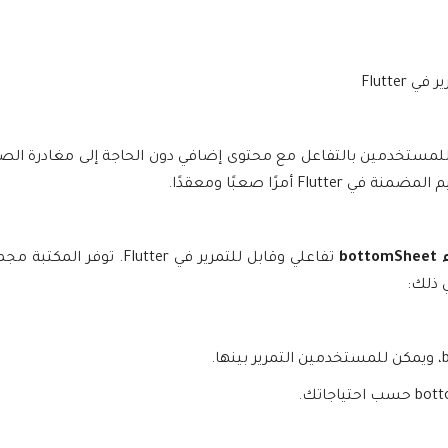
رًا أساسيًا في تطبيقات Flutter، حيث يسمح للمستخدمين بالتفاعل مع محتوى إضافي دون الحاجة إلى مغادر
تفاعلي وقابل للتمرير في Flutter. توف