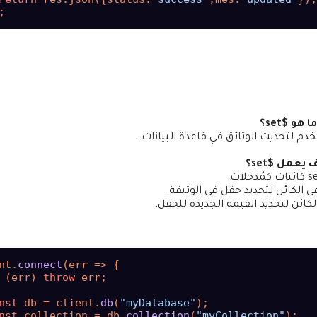
ما هو $set؟
 يعمل $set؟
 الكائن لتحديد حقل في الوثيقة.
ائن لتحديد القيمة الجديدة للحقل.
nt.
connect
(
err
 =>
 {

 (err) 
throw
 err;

nst
 db = client.
db
(
"myDatabase"
);

nst
 collection = db.
collection
(
"myCollection"
);
