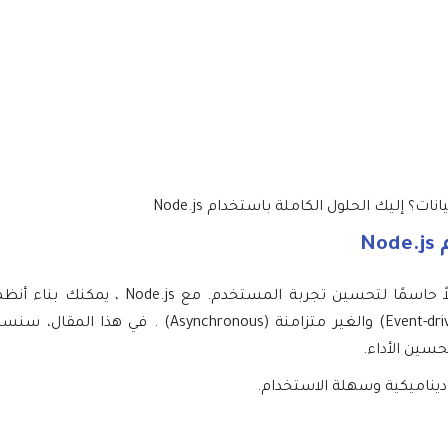
 إليك الحلول الكاملة باستخدام Node.js
N
في عالم التطبيقات الحديثة، تُعد قدرة تحديث البيانات بفعالية عاملاً حاسمًا لتحسين ت
تتفاعل بسلاسة مع قواعد البيانات، بفضل ميزاته مثل الحدثية (Event-driven) والغير متزامنة (s