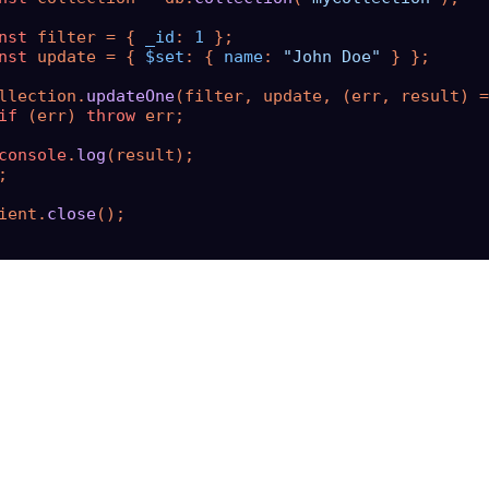
nst
 filter = { 
_id
: 
1
 };

nst
 update = { 
$set
: { 
name
: 
"John Doe"
 } };

llection.
updateOne
(filter, update, 
(
err, result
) =
if
 (err) 
throw
 err;

console
.
log
(result);



ient.
close
();
