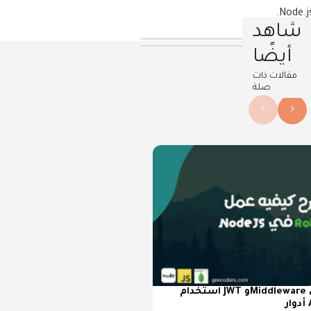
شاهد
أيضًا
مقالات ذات
صلة
›
‹
استخدام JWT وMiddleware في Node.js لإنشاء