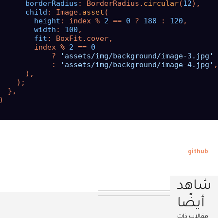
borderRadius
: BorderRadius.
circular
(
12
),

child
: Image.
asset
(

height
: index % 
2
 == 
0
 ? 
180
 : 
120
,

width
: 
100
,

fit
: BoxFit.cover,

        index % 
2
 == 
0
            ? 
'assets/img/background/image-3.jpg'
            : 
'assets/img/background/image-4.jpg'
,

      ),

    );

  },



github
شاهد
أيضًا
مقالات ذات