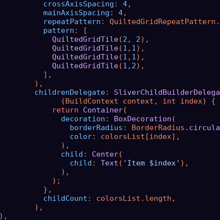
crossAxisSpacing
: 
4
,

mainAxisSpacing
: 
4
,

repeatPattern
: QuiltedGridRepeatPattern.
pattern
: [

QuiltedGridTile
(
2
, 
2
),

QuiltedGridTile
(
1
,
1
),

QuiltedGridTile
(
1
,
1
),

QuiltedGridTile
(
1
,
2
),

          ],

        ),

childrenDelegate
: 
SliverChildBuilderDelega
              (BuildContext context, 
int
 index) {

return
Container
(

decoration
: 
BoxDecoration
(

borderRadius
: BorderRadius.
circula
color
: colorsList[index],

              ),

child
: 
Center
(

child
: 
Text
(
'Item $index'
),

              ),

            );

          },

childCount
: colorsList.length,

        ),

),
