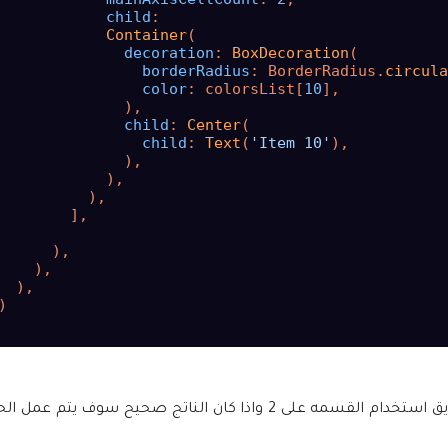
child
:

Container
(

decoration
: 
BoxDecoration
(

borderRadius
: BorderRadius.
circula
color
: colorsList[
10
],

              ),

child
: 
Center
(

child
: 
Text
(
'Item 10'
),

              ),

            ),

          ),

        ],

      ),

    ),

  ),



هذا الشكل بسيط جدا وهو لعمل تصميم اكبر من الاخر وذلك عن طريق استخدام القسمه على 2 واذا كان الناتج صح