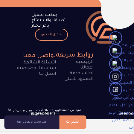
يمكنك تحميل
تطبيقنا والاستمتاع
باخر الاخبار
تحميل التطبيق
م المهارات في
 حيث أصبحت
روابط سريعة
تواصل معنا
 من المجالات،
الرئيسية
الأسئلة الشائعة
اعمالنا
 والتطبيقات
سياسة الخصوصية
اطلب خدمة
اتصل بنا
و والذكاء
الصعود للأعلى
 السبب، يرغب
خاص في تعلم
ن أجل تطوير
 من أجل التعلم
🚀 !اشترك في قائمتنا البريدية لتصلك أحدث الدروس والعروض
جي كودرس نوفر
@geecoders
الحصرية مباشرة إلى بريدك
 الصفر وحتى
اشتراك
اف