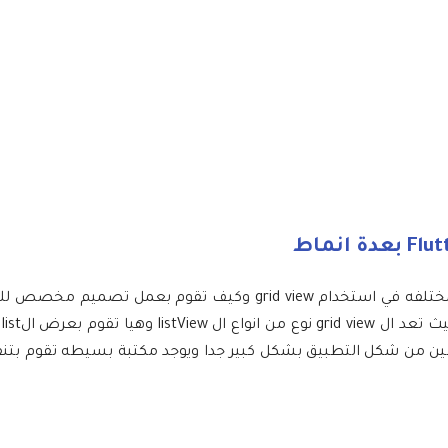
بسم الله الرحمن الرحيم في هذه المقالة سوف نشرح لكم الحالات المختلفه في استخدام grid view وكيف تقوم 
تصم
 شكل التطبيق بشكل كبير جدا ويوجد مكتبة بسيطه تقوم بتنفي