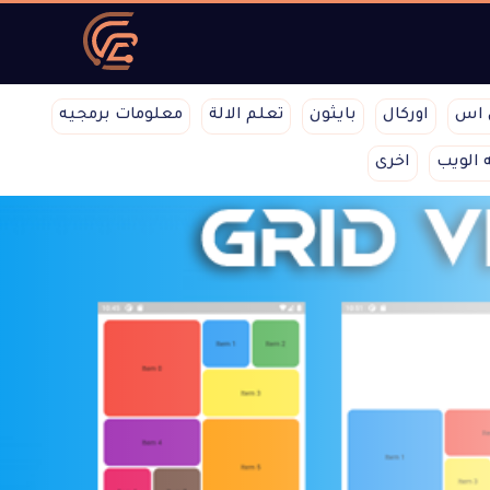
 اس
اوركال
بايثون
تعلم الالة
معلومات برمجيه
 الويب
اخرى