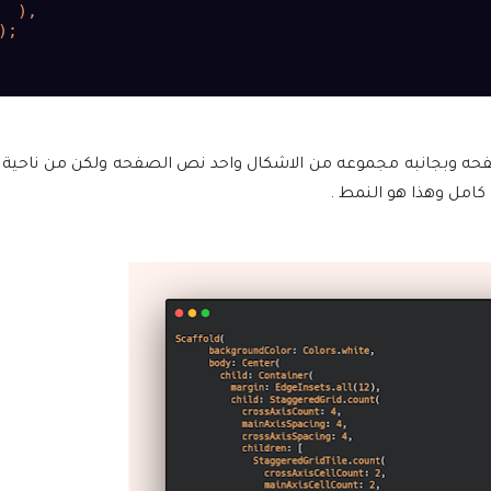
  ),

);

حه وبجانبه مجموعه من الاشكال واحد نص الصفحه ولكن من ناحية 
امل وهذا هو النمط .