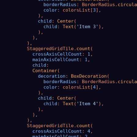
borderRadius
: BorderRadius.
circula
color
: colorsList[
3
],

              ),

child
: 
Center
(

child
: 
Text
(
'Item 3'
),

              ),

            ),

          ),

          StaggeredGridTile.
count
(

crossAxisCellCount
: 
1
,

mainAxisCellCount
: 
1
,

child
:

Container
(

decoration
: 
BoxDecoration
(

borderRadius
: BorderRadius.
circula
color
: colorsList[
4
],

              ),

child
: 
Center
(

child
: 
Text
(
'Item 4'
),

              ),

            ),

          ),

          StaggeredGridTile.
count
(

crossAxisCellCount
: 
4
,

mainAxisCellCount
: 
2
,
