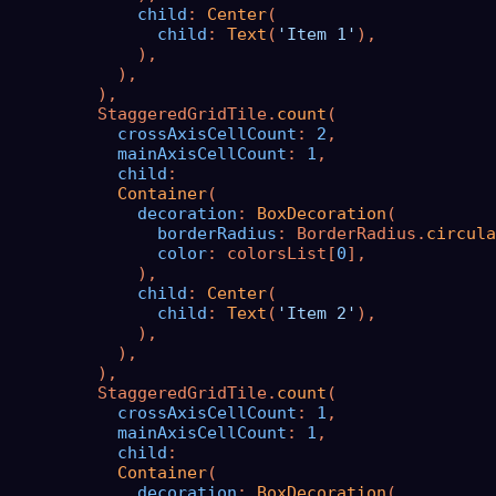
child
: 
Center
(

child
: 
Text
(
'Item 1'
),

              ),

            ),

          ),

          StaggeredGridTile.
count
(

crossAxisCellCount
: 
2
,

mainAxisCellCount
: 
1
,

child
:

Container
(

decoration
: 
BoxDecoration
(

borderRadius
: BorderRadius.
circula
color
: colorsList[
0
],

              ),

child
: 
Center
(

child
: 
Text
(
'Item 2'
),

              ),

            ),

          ),

          StaggeredGridTile.
count
(

crossAxisCellCount
: 
1
,

mainAxisCellCount
: 
1
,

child
:

Container
(

decoration
: 
BoxDecoration
(
