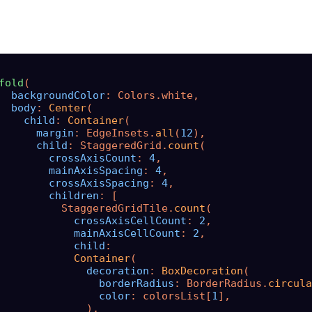
fold
(

backgroundColor
: Colors.white,

body
: 
Center
(

child
: 
Container
(

margin
: EdgeInsets.
all
(
12
),

child
: StaggeredGrid.
count
(

crossAxisCount
: 
4
,

mainAxisSpacing
: 
4
,

crossAxisSpacing
: 
4
,

children
: [

          StaggeredGridTile.
count
(

crossAxisCellCount
: 
2
,

mainAxisCellCount
: 
2
,

child
:

Container
(

decoration
: 
BoxDecoration
(

borderRadius
: BorderRadius.
circula
color
: colorsList[
1
],

              ),
