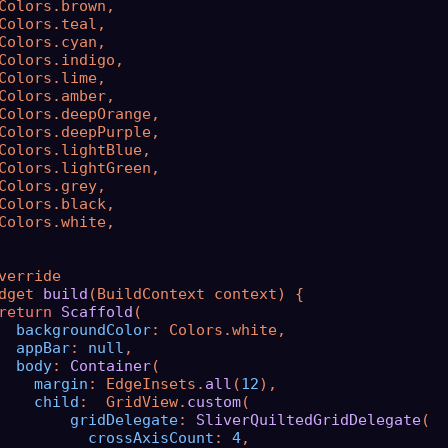
Colors.brown,

Colors.teal,

Colors.cyan,

Colors.indigo,

Colors.lime,

Colors.amber,

Colors.deepOrange,

Colors.deepPurple,

Colors.lightBlue,

Colors.lightGreen,

Colors.grey,

Colors.black,

Colors.white,

verride

dget 
build
(BuildContext context) {

return
Scaffold
(

backgroundColor
: Colors.white,

appBar
: 
null
,

body
: 
Container
(

margin
: EdgeInsets.
all
(
12
),

child
:  GridView.
custom
(

gridDelegate
: 
SliverQuiltedGridDelegate
(

crossAxisCount
: 
4
,
