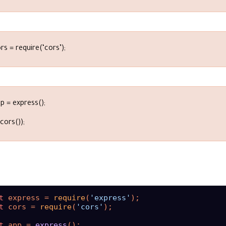
rs = require(‘cors’);
p = express();
cors());
t
 express = 
require
(
'express'
t
 cors = 
require
(
'cors'
);

t
 app = 
express
();
