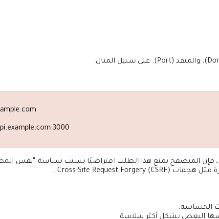
example.com
api.example.com:3000