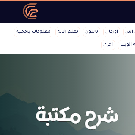
 اس
اوركال
بايثون
تعلم الالة
معلومات برمجيه
 الويب
اخرى