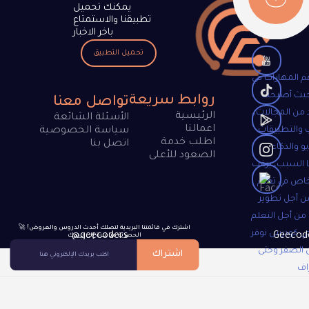
يمكنك تحميل
تطبيقنا والاستمتاع
باخر الاخبار
تحميل التطبيق
م المهارات في
 حيث أصبحت
روابط سريعة
تواصل معنا
 من المجالات،
الرئيسية
الأسئلة الشائعة
اعمالنا
 والتطبيقات
سياسة الخصوصية
اطلب خدمة
اتصل بنا
و والذكاء
الصعود للأعلى
 السبب، يرغب
خاص في تعلم
ن أجل تطوير
 من أجل التعلم
🚀 !اشترك في قائمتنا البريدية لتصلك أحدث الدروس والعروض
جي كودرس نوفر
@geecoders
الحصرية مباشرة إلى بريدك
 الصفر وحتى
اشتراك
اف