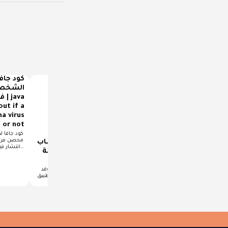
كود جاف
الشخص
out if a
a virus
كود بلغة الجافا يقوم
or not
بحساب مساحة الدائرة |
java code that
كود لبرنامج يقوم بحساب
انتشار فيروس كرونا…
calculates the area of a
الاسكور في واجهه بلغة
circle
الجافا
كود بلغة الجافا يقوم بحساب
مرحبا زوار موقعنا الاعزاء سبق وقد
مساحة الدائرة واحده من الاكواد التي
شرح لكم العديد من الامثله على تطبيق
يبحث عليها الكثير من…
القديم التي…