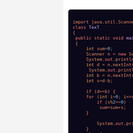
class
TexT
{

public
static
void
ma
 {

int
 sum=
0
;

     Scanner n = 
new
 S
     System.
out
.printl
int
 d = n.nextInt(
      System.
out
.print
int
 b = n.nextInt(
int
 s=d-b;  

if
 (d>=b) {

for
 (
int
 i=
0
; i<=
if
 (s%
2
==
0
)

          sum=sum+s;

     }

         System.
out
.pr
     }
