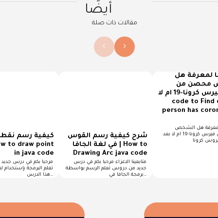
أيضًا
مقالات ذات صلة
›
‹
ا لمعرفة هل
 محصن من
فيرس كرونا-19 ام لا | java
code to Find 
person has coron
كود جافا لمعرفة هل الشخص
محصن من فيرس كرونا-19 ام لا بعد
شرح كيفية رسم القوس
كيفية رسم نقطة
في لغة الجافا | How to
in java code
Drawing Arc java code
متابعينا الاعزاء مرحبا بكم في درس
مرحبا بكم في درس جديد
جديد من دروس تعلم الرسم بواسطة
تعلم البرمجة بإستخدام لغ
برمجة الجافا في…
هذا الدرس…