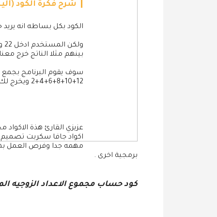
شرح فكرة الكود (آلي
الكود بكل بساطه انه يريد
بينهم مثلا الناتج خرج معنا 12
12+10+8+6+4+2 ويخرج لك الناتج 42
اكواد جافا سكربت تصميم 
مهمه جدا وفرص العمل بها
برمجية اخرى .
كود حساب مجموع الاعداد الزوجيه الم