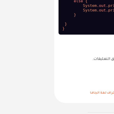
else
 {

         System.
out
.pr
         System.
out
.pr
     }

 }

}
 التعليقات.
تراف
لغة الجافا