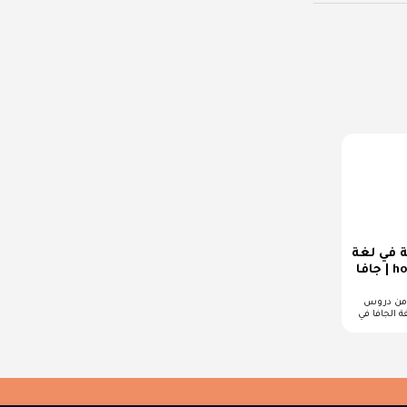
 في لغة
جافا | how to draw point
 من دروس
ة الجافا في