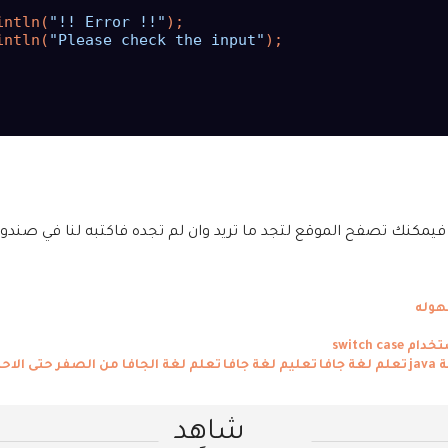
intln(
"!! Error !!"
);

intln(
"Please check the input"
);

فيمكنك تصفح الموقع لتجد ما تريد وان لم تجده فاكتبه لنا في صندوق
هوله
switch c
ja
تعلم لغة جافا
تعليم لغة جافا
تعلم لغة الجافا من الصفر حتى الاح
شاهد