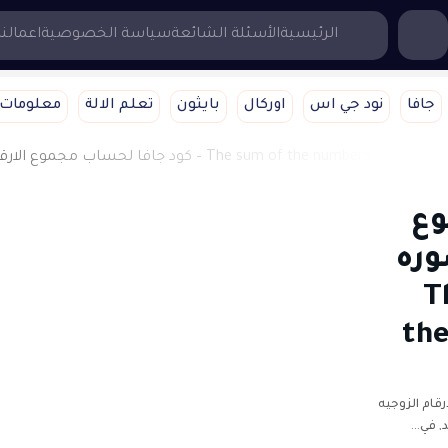
...إبحث هنا
الرئيسية
الأسئلة الشائعة
سياسة الخصوصية
اعمالنا
جافا
نود جي اس
اوركال
بايثون
تعلم الالة
معلومات 
وع
وره
The
th
قام الزوجيه
د, في…