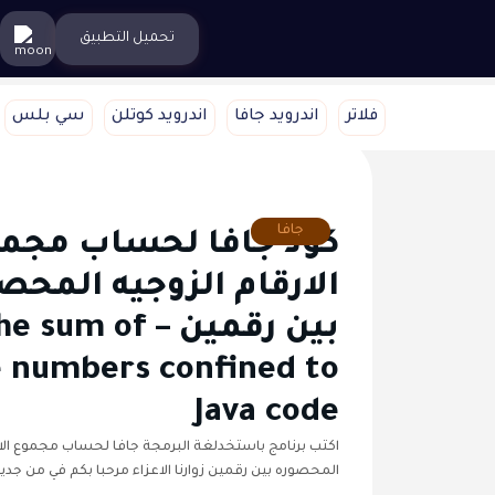
تحميل التطبيق
فلاتر
اندرويد جافا
اندرويد كوتلن
سي بلس
جافا
كود جافا لحساب مجم
الارقام الزوجيه المحص
بين رقمين –  sum of
e numbers confined to
Java code
اكتب برنامج باستخدلغة البرمجة جافا لحساب مجموع الار
المحصوره بين رقمين زوارنا الاعزاء مرحبا بكم في من جدي