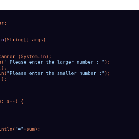
in
(
String[] args
)
canner (System.
in
);

n(
" Please enter the larger number : "
);

);

ln(
"Please enter the smaller number :"
);

);

s; s--) {

intln(
"="
+sum);
