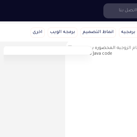
اتصل بنا
برمجيه
انماط التصميم
برمجه الويب
اخرى