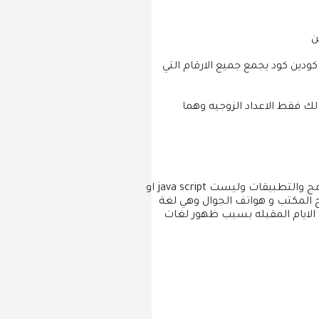
ن
رنامج بجمع الارقام التي بينهم وهم 12 سوف اوفر لك كودين كود يجمع جميع الارقام التي
 الاكو سوف يجمع لك فقط الاعداد الزوجيه وهما
عزيزي القارئ هذة الاكواد مخصصة فقط لي java android او eclipse java اي انها جافا لتطوير البرامج والتطبيقات وليست java script او
المكتب و هواتف الجوال وهي لغة
الايام المقبله بسبب ظهور لغات