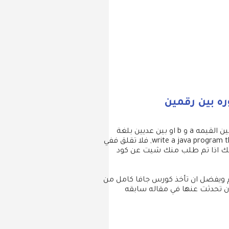
ره بين رقمين
زوارنا الاعزاء مرحبا بكم في من جديد, في مقالة اليوم هل تم طلب منك في الجامعه كود حساب الاعداد المحصوره بين القيمه a و b او بين عديين بلغة
الجافا – write a java program that computes the sum of even numbers that are in the range [a,b] where a and b are given by the user, فلا تقلق ففي
لذلك اذا تم طلب منك شيت عن كود
لم ويفضل ان تأخذ كورس جافا كامل من
ن تحدثت عنها في مقاله سابقه