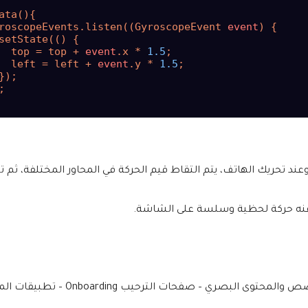
ata(){

roscopeEvents.listen((GyroscopeEvent 
event
) {

setState(() {

  top = top + 
event
.x * 
1.5
;

  left = left + 
event
.y * 
1.5
;

});



د تحريك الهاتف، يتم التقاط قيم الحركة في المحاور المختلفة، ثم
تج عنه حركة لحظية وسلسة على الشاشة.
– تطبيقات الخلفيات المتحركة – واجهات عرض الصور – تطبيقات القصص والمحتوى البصري – صفحا