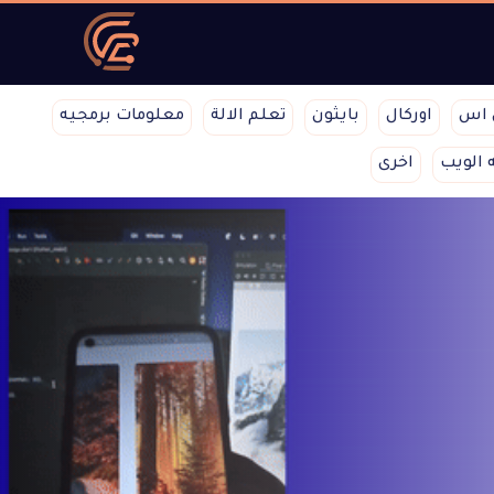
 اس
اوركال
بايثون
تعلم الالة
معلومات برمجيه
 الويب
اخرى