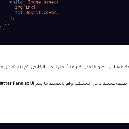
child
: Image.
asset
(

      img[inx],

fit
:BoxFit.cover,

    ),

  ),

],

ك الصورة داخل Stack. الفكرة هنا أن الصورة تكون أكبر قليلًا من الإطار الخارجي، ثم يتم تعد
ها طبقة عميقة داخل المشهد، وهو بالضبط ما يميز
lutter Parallax UI