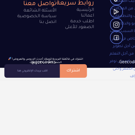
 حيث أصبحت
روابط سريعة
تواصل معنا
 من المجالات،
الرئيسية
الأسئلة الشائعة
اعمالنا
 والتطبيقات
سياسة الخصوصية
اطلب خدمة
اتصل بنا
و والذكاء
الصعود للأعلى
 السبب، يرغب
خاص في تعلم
ن أجل تطوير
 من أجل التعلم
!اشترك في قائمتنا البريدية لتصلك أحدث الدروس والعروض
جي كودرس نوفر
@geecoders
الحصرية مباشرة إلى بريدك
 الصفر وحتى
اشتراك
اف