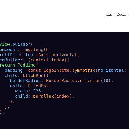
بشكل أفقي:
View
.builder
(

emCount
: img.length,

rollDirection
: Axis.horizontal,

emBuilder
: (context,index){

return
Padding
(

padding
: const EdgeInsets.
symmetric
(
horizontal
: 
child
: 
ClipRRect
(

borderRadius
: BorderRadius.
circular
(
10
),

child
: 
SizedBox
(

width
: 
325
,

child
: 
parallax
(index),

    ),

  ),

);
