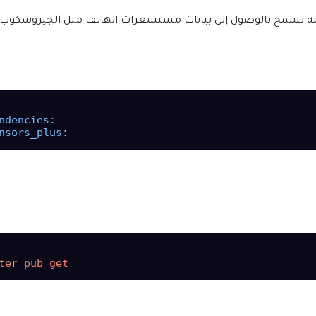
بة تسمح بالوصول إلى بيانات مستشعرات الهاتف مثل الجيروسكوب.
ndencies:
nsors_plus:
ter pub 
get