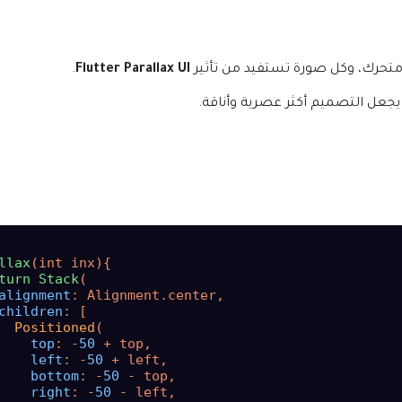
متحرك، وكل صورة تستفيد من تأثير
Flutter Parallax UI
.
يجعل التصميم أكثر عصرية وأناقة.
llax
(int inx){

turn
Stack
(

alignment
: Alignment.center,

children
: [

Positioned
(

top
: -
50
 + top,

left
: -
50
 + left,

bottom
: -
50
 - top,

right
: -
50
 - left,
