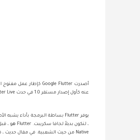
عنه كأول إصدار مستقر 1.0 في حدث Flutter Live في ديسمبر 2018.
Native من حيث الشعبية. في مقال حديث ، قمنا بمقارنة مزايا وعيوب Flutter vs React Native باستخدام تسعة معايير.