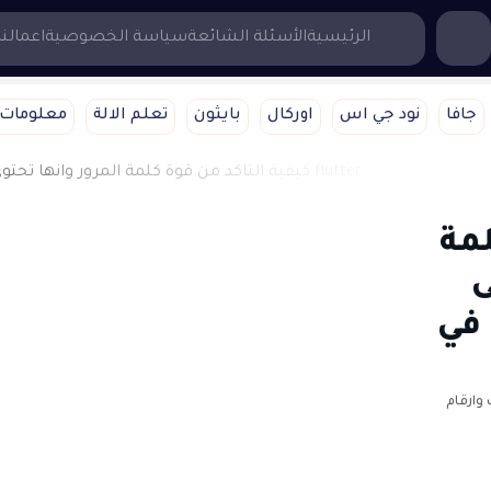
...إبحث هنا
الرئيسية
الأسئلة الشائعة
سياسة الخصوصية
اعمالنا
جافا
نود جي اس
اوركال
بايثون
تعلم الالة
معلومات 
لمة
ى
 في
وارقام