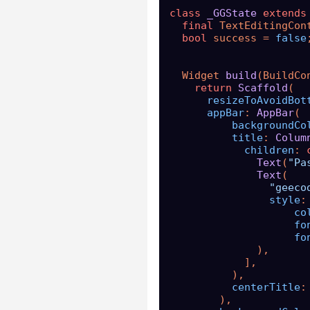
class
_GGState
extends
final
 TextEditingCon
bool
 success = 
false
;
  Widget 
build
(BuildCo
return
Scaffold
(

resizeToAvoidBot
appBar
: 
AppBar
(

backgroundCo
title
: 
Colum
children
: 
Text
(
"Pa
Text
(

"geeco
style
:
co
fo
fo
              ),

            ],

          ),

centerTitle
:
        ),
