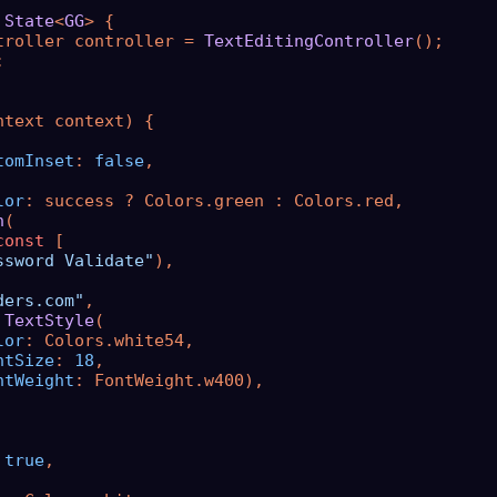
State
<
GG
> 
{

troller controller = 
TextEditingController
();



ntext context) {

tomInset
: 
false
,

lor
: success ? Colors.green : Colors.red,

n
(

const
 [

ssword Validate"
),

ders.com"
,

 
TextStyle
(

lor
: Colors.white54,

ntSize
: 
18
,

ntWeight
: FontWeight.w400),

 
true
,
