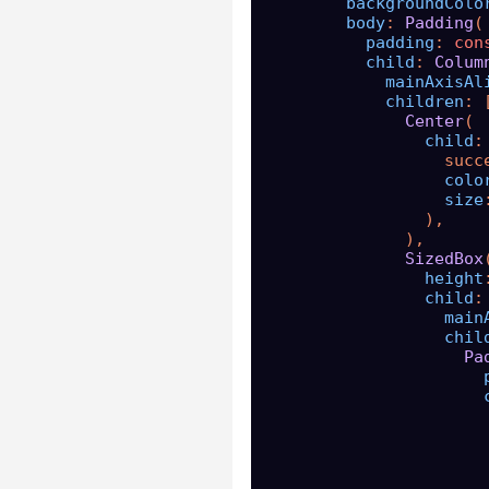
backgroundColo
body
: 
Padding
(

padding
: 
con
child
: 
Colum
mainAxisAl
children
: [
Center
(

child
:
                  succ
colo
size
                ),

              ),

SizedBox
(
height
child
:
main
chil
Pa