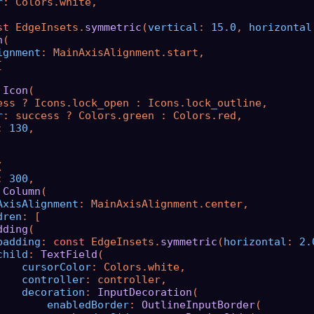
r
: Colors.white,

st
 EdgeInsets.
symmetric
(
vertical
: 
15.0
, 
horizontal
n
(

ignment
: MainAxisAlignment.start,



 
Icon
(

ess ? Icons.lock_open : Icons.lock_outline,

r
: success ? Colors.green : Colors.red,

: 
130
,



: 
300
,

 
Column
(

AxisAlignment
: MainAxisAlignment.center,

dren
: [

dding
(

padding
: 
const
 EdgeInsets.
symmetric
(
horizontal
: 
2.
child
: 
TextField
(

cursorColor
: Colors.white,

controller
: controller,

decoration
: 
InputDecoration
(

enabledBorder
: 
OutlineInputBorder
(
