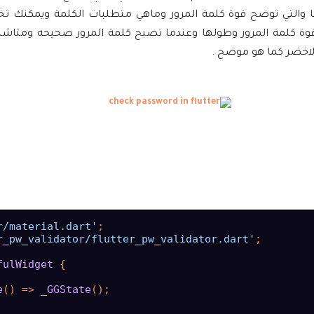
ها والتي توضح قوة كلمة المرور وماهي متطلبات الكلمة ويمكنك 
وة كلمة المرور وطولها وعندما تصبح كلمة المرور صحيحه ومتاشب
الاخضر كما هو موضح .
r/material.dart'
;

r_pw_validator/flutter_pw_validator.dart'
;

fulWidget
{

e
() => 
_GGState
();
