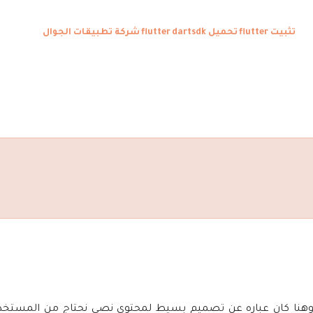
تثبيت flutter
تحميل flutter
dartsdk
شركة تطبيقات الجوال
هنا كان عباره عن تصميم بسيط لمحتوي نصي نحتاج من المستخدم 