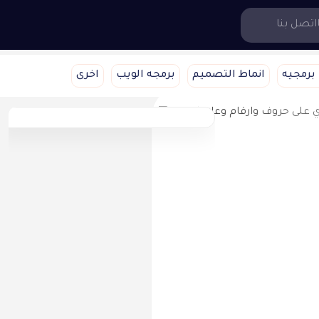
اتصل بنا
برمجيه
انماط التصميم
برمجه الويب
اخرى