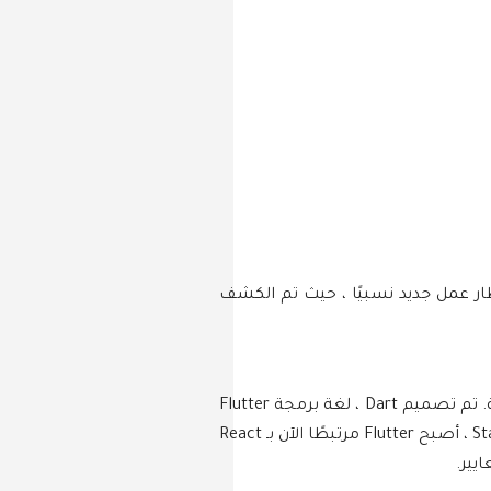
G كإطار عمل مفتوح المصدر لترميز وتطوير تطبيقات Android و iOS الأصلية. Flutter هو إطار عمل جديد نسبيًا ، حيث تم الكشف
يوفر Flutter بساطة البرمجة بأداء يشبه الأصلي ، كل ذلك مع الحفاظ على التناسق البصري عبر الأنظمة الأساسية. تم تصميم Dart ، لغة برمجة Flutter
، لتكون بديلاً لجافا سكريبت. Flutter هو ، قبل كل شيء ، مفتوح المصدر ومجاني تمامًا. على GitHub و Stack Overflow ، أصبح Flutter مرتبطًا الآن بـ React