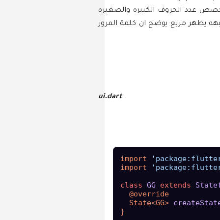
تخصص عدد الحروف الكبيره والصغيره
هه يظهر مربع يوضح ان كلمة المرور
ui.dart
import 
'package:flutte
import 
'package:flutte
class
GG
extends
State
  @override

  State<GG> 
createStat
}
