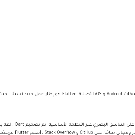
أصدرت Google Flutter كإطار عمل مفتوح المصدر لترميز وتطوير تطبيقات Android و iOS الأصلية. Flutter 