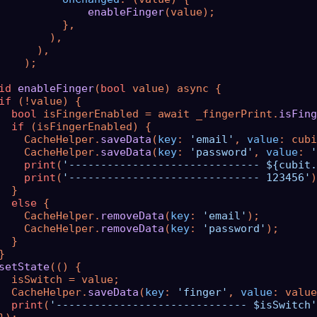
enableFinger
(value);

          },

        ),

      ),

    );

id
enableFinger
(
bool
 value) async {

if
 (!value) {

bool
 isFingerEnabled = await _fingerPrint.
isFing
if
 (isFingerEnabled) {

    CacheHelper.
saveData
(
key
: 
'email'
, 
value
: cubi
    CacheHelper.
saveData
(
key
: 
'password'
, 
value
: 
'
print
(
'------------------------------ ${cubit.
print
(
'------------------------------ 123456'
)
  }

else
 {

    CacheHelper.
removeData
(
key
: 
'email'
);

    CacheHelper.
removeData
(
key
: 
'password'
);

  }



setState
(() {

  isSwitch = value;

  CacheHelper.
saveData
(
key
: 
'finger'
, 
value
: value
print
(
'------------------------------ $isSwitch'