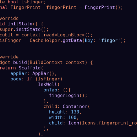
te 
bool
 isFinger;

nal
 FingerPrint _fingerPrint = 
FingerPrint
();

verride

id
initState
() {

super.
initState
();

cubit = context.read<LoginBloc>();

isFinger = CacheHelper.
getData
(
key
: 
'finger'
);

verride

dget 
build
(BuildContext context) {

return
Scaffold
(

appBar
: 
AppBar
(),

body
: 
if
 (isFinger)

InkWell
(

onTap
: (){

fingerLogin
();

                },

                child: 
Container
(

height
: 
130
,

width
: 
100
,

child
: 
Icon
(Icons.fingerprint_ro
                ),

              ),
