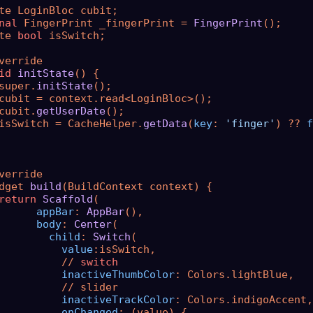
te LoginBloc cubit;

nal
 FingerPrint _fingerPrint = 
FingerPrint
();

te 
bool
 isSwitch;

verride

id
initState
() {

super.
initState
();

cubit = context.read<LoginBloc>();

cubit.
getUserDate
();

isSwitch = CacheHelper.
getData
(
key
: 
'finger'
) ?? 
f
verride

dget 
build
(BuildContext context) {

return
Scaffold
(

appBar
: 
AppBar
(),

body
: 
Center
(

child
: 
Switch
(

value
:isSwitch,

          // 
switch
inactiveThumbColor
: Colors.lightBlue,

          // slider

inactiveTrackColor
: Colors.indigoAccent,

onChanged
: (value) {
