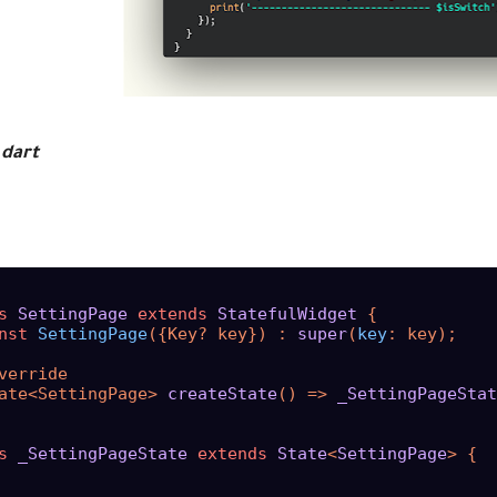
.dart
s
SettingPage
extends
StatefulWidget
{

nst
SettingPage
({Key? key}) : 
super
(
key
: key);

verride

ate<SettingPage> 
createState
() => 
_SettingPageStat
s
_SettingPageState
extends
State
<
SettingPage
> 
{
