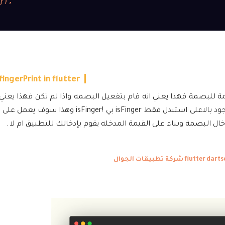
});

fingerPrint in flutter
يمة للبصمة فهذا يعني انه قام بتفعيل البصمه واذا لم تكن فهذا يعني
البصمة يمكنك فقط تغيير اظهار واخفاء البصمة عن طريق الif الموجود بالاعلى استبدل فقط ger
ل البصمة وبناء على القيمة المدخله يقوم بإدخالك للتطبيق ام لا .
darts
شركة تطبيقات الجوال