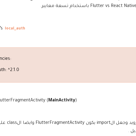
’s
local_auth
ncies:
th: ^2.1.0
utterFragmentActivity (
MainActivity
)
في الخطوة الاولى عليك بالانتقال