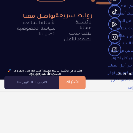
م المهارات في
 حيث أصبحت
روابط سريعة
تواصل معنا
 من المجالات،
الرئيسية
الأسئلة الشائعة
اعمالنا
 والتطبيقات
سياسة الخصوصية
اطلب خدمة
اتصل بنا
و والذكاء
الصعود للأعلى
 السبب، يرغب
خاص في تعلم
ن أجل تطوير
 من أجل التعلم
!اشترك في قائمتنا البريدية لتصلك أحدث الدروس والعروض
جي كودرس نوفر
@geecoders
الحصرية مباشرة إلى بريدك
 الصفر وحتى
اشتراك
اف