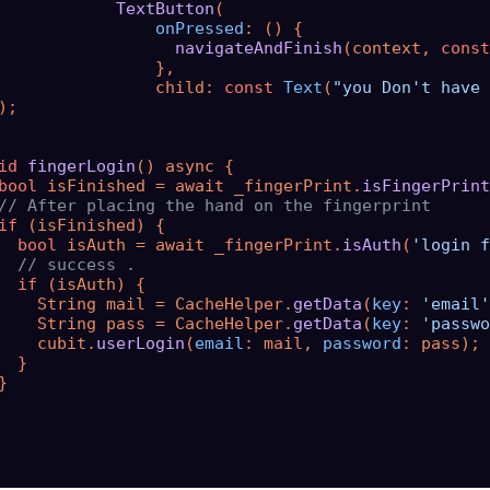
TextButton
(

onPressed
: () {

navigateAndFinish
(context, 
const
                },

                child: 
const
Text
(
"you Don't have 
);

id
fingerLogin
() async {

bool
 isFinished = await _fingerPrint.
isFingerPrint
// After placing the hand on the fingerprint
if
 (isFinished) {

bool
 isAuth = await _fingerPrint.
isAuth
(
'login f
// success .
if
 (isAuth) {

    String mail = CacheHelper.
getData
(
key
: 
'email'
    String pass = CacheHelper.
getData
(
key
: 
'passwo
    cubit.
userLogin
(
email
: mail, 
password
: pass);

  }


