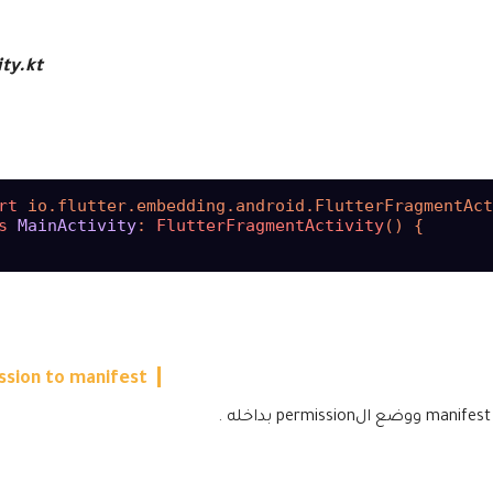
ty.kt
rt
s
MainActivity
: 
FlutterFragmentActivity
() {

ssion to manifest