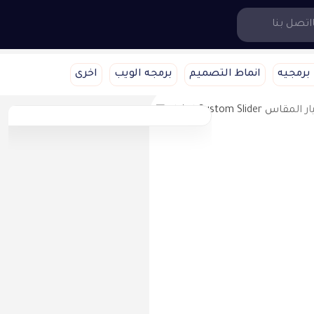
اتصل بنا
برمجيه
انماط التصميم
برمجه الويب
اخرى