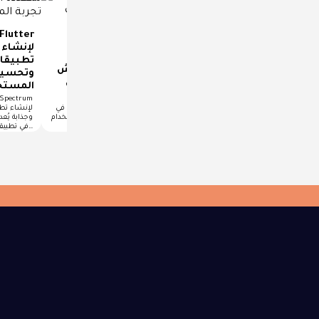
مشروع Flutter MESH
Onboarding لتغيير تحربه
m
صفحه البدايه ثلاثية
تطبيقات
أنشئ لعبة بطاقة خدش
الأبعاد تغير انطباع
وتحسين
في Flutter خلال دقائق
المستخدم
المستخ
(مع كود جاهز)
شرح انميشن Flutter MESH
Onboarding لتغيير اانطباع
إنشاء لعبة بطاقة خدش في Flutter
لإنشاء تطب
المستخدمين لتطبيقك في عالم
للكشف عن الجوائز باستخدام Flutter
وجذابة يُع
التطبيقات الحديثة، الانطباع الأول…
في عالم التطبيقات التفاعلية،…
في تطبيقات…