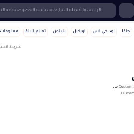
...إبحث هنا
الرئيسية
الأسئلة الشائعة
سياسة الخصوصية
اعمالنا
جافا
نود جي اس
اوركال
بايثون
تعلم الالة
معلومات 
انشاء Custom Slider شريط لاختيار المقاسلإنشاء Custom Slider في
فلاتر، يمكنك استخدام عنصر واجهة المستخدم CustomPainter.