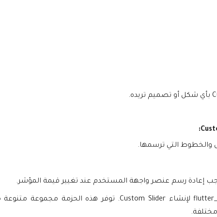
يمكنك أيضًا استخدام حزمة flutter_custom_slider لإنشاء ustom Slider