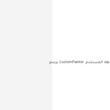
لإنشاء Custom Slider في فلاتر، يمكنك استخدام عنصر واجهة المستخدم CustomPainter. يسمح لك عنصر واجهة المستخدم CustomPainter برسم