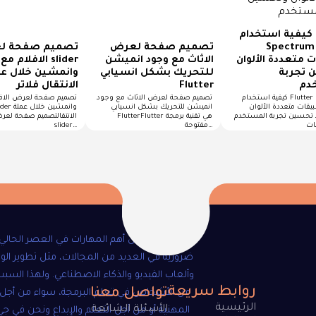
كيفية استخدام Flutter
Spectru لإنشاء
تصميم صفحة لعرض
تصميم صفحة ل
 متعددة الألوان
الاثاث مع وجود انميشن
الافلام مع slider
 تجربة
للتحريك بشكل انسيابي
وانمشين خلال ع
دم
Flutter
الانتقال فلاتر
كيفية استخدام Flutter Spectrum
تصميم صفحة لعرض الاثاث مع وجود
يقات متعددة الألوان
انميشن للتحريك بشكل انسيابي
slider وانمشين خ
د تحسين تجربة المستخدم
FlutterFlutter هي تقنية برمجة
الانتقالتصميم صفحة لعر
مفتوحة…
slider…
تعد البرمجة من أهم المهارات في العصر الحال
ضرورية في العديد من المجالات، مثل تطوير الو
وألعاب الفيديو والذكاء الاصطناعي. ولهذا السبب
روابط سريعة
تواصل معنا
من الأشخاص في تعلم البرمجة، سواء من أجل 
الرئيسية
الأسئلة الشائعة
المهنية أو من أجل التعلم والإبداع ونحن في ج