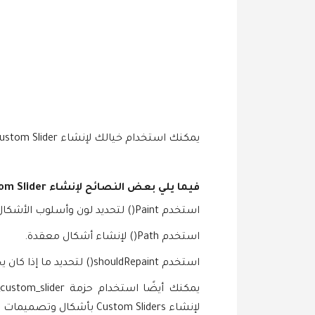
يمكنك استخدام خيالك لإنشاء Custom Slider بأي شكل أو تصميم تريده.
فيما يلي بعض النصائح لإنشاء Custom Slider:
استخدم Paint() لتحديد لون وأسلوب الأشكال والخطوط التي ترسمها.
استخدم Path() لإنشاء أشكال معقدة.
استخدم shouldRepaint() لتحديد ما إذا كان يجب إعادة رسم عنصر واجهة المستخدم عند تغيير قيمة المؤشر.
لإنشاء Custom Sliders بأشكال وتصميمات مختلفة.