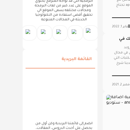
قوتها في التعامل مع
البرمجيه التي قد تواجه المبرمج يحتوي
الapis ببساطة عندما يكون لديك بيانات تم الحصول عليها من الapi تحتاج
الموقع على عدد كبير من لغات البرمجه
ومجالات مختلفه يسعى الموقع الي
تحقيق أقصى استفادة من التكنولوجيا
الحديثه في المجالات المتنوعه
يناير 1, 2022
ك في
ويد
ن في مجال
كتبات التي
القائمة البريدية
دينا شرح
بر 2, 2021
انضم إلى قائمتنا البريدية وكن أول من
يحصل على أحدث الدروس، المقالات،