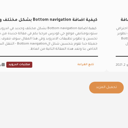
افة
كيفية اضافة Bottom navigation بشك
اندرويد ستوديو – android studio
روحات تطوير تطبيقات الاندرويد بالعربي : كيفية اضافة Button Bar احترافي
كيفية اضافة Bottom navigation بشكل مختلف وجديد في اندروي
chetanbottomnavigation library
ن و تطوير
ستوديومتابعي موقع جي كودرس مرحبا بكم في مقالة جديدة من
قالة سوف نتعرف على كيفية اضافة Bottom
تحسين و تطوير تطبيقات الاندرويد وفي هذا المقال سوف نتعرف ع
ول
جميلة جدا تقوم بتحسين شكل الttom navigation
الخاص بنا وتعد هذة المقالة الثانية من انماط...
تابع القراءة
مكتبات اندرويد
2021
يوني
تحميل المزيد