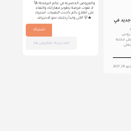
والعروض الحصرية في عالم البرمجة! 🚀
لا تفوت فرصة تطوير مهاراتك والبقاء
على اطلاع دائم بأحدث التقنيات. اشترك
الآن وابدأ رحلتك نحو الاحتراف! 💡🔥
ل مختلف وجديد في
د
اشتراك
 دروس
لى مكتبة
Bo - التنقل السفلي
و 28, 2021