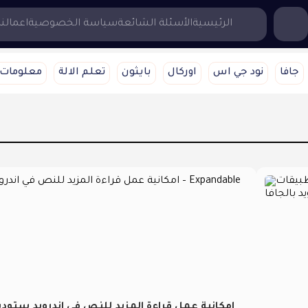
...إبحث هنا
الرئيسية
الأسئلة الشائعة
سياسة الخصوصية
اعمالنا
جافا
نود جي اس
اوركال
بايثون
تعلم الالة
معلومات 
امكانية عمل قراءة المزيد للنص في اندرويد ستودي