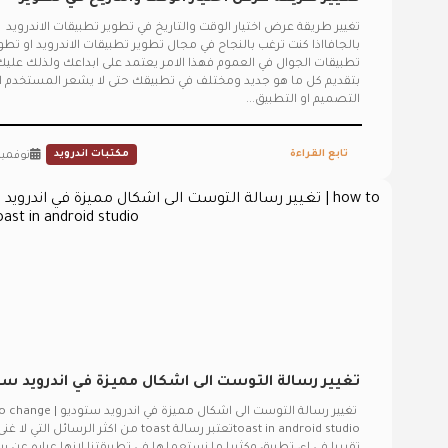
تطبيقات الاندرويد بالجافا DatePicker
تغيير طريقة عرض اختيار الوقت والتاريخ في تطوير تطبيقات الاندرويد
بالجافااذا كنت ترغب بالنجاح في مجال تطوير تطبيقات الاندرويد او تطو
تطبيقات الجوال في العموم فهذا الامر يعتمد على ابداعك ولذلك عليك
بتقديم كل ما هو جديد ومختلف في تطبيقك حتى لا يشعر المستخدم ا
التصميم او التطبيق...
تابع القراءة
مكتبات اندرويد
نوفمبر 6, 25
تغيير رسالة التوست الى اشكال مميزة في اندرويد ست
| how to change toast in android studio
تغيير رسالة التوست الى اشكال مميزة في اند
toast in android studioتعتبر رسالة toast من اكثر الرسائل التي