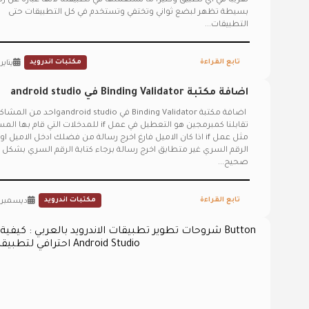
تقريبا في اي تطبيق وكثيرا ما نستعملها في تطبيقتنا لانها عباره عن ر
بسيطة تظهر لبضع ثواني وتختفي وتستخدم في كل التطبيقات حتى
التطبيقات...
تابع القراءة
مكتبات اندرويد
يناير 16, 022
اضافة مكتبة Binding Validator في android studio
اضافة مكتبة Binding Validator في android studioوا
تقابلنا كمبرمجين هو التعطيل في عمل if للمدخلات التي قام 
مثل عمل if اذا كان الاميل فارغ اخرج رسالة من فضلك ادخل الاميل او
الرقم السري غير متطابق اخرج رسالة برجاء كتابة الرقم السري بشكل
صحيح...
تابع القراءة
مكتبات اندرويد
ديسمبر 24, 2021