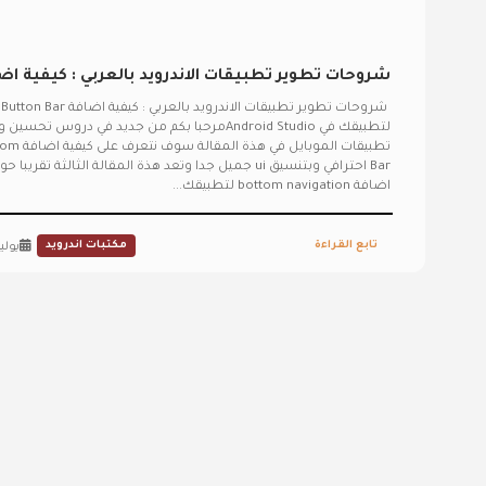
شروحات تطوير تطبيقات الاندرويد بالعربي : كيفية اض
Button Bar احترافي لتطبيقك في Android Studio
ش
لتطبيقك في Android Studioمرحبا بكم من جديد في دروس تحسي
تطبيقات الموبايل في هذة الم
Bar احترافي وبتنسيق ui جميل جدا وتعد هذة المقالة الثالثة تقريبا ح
اضافة bottom navigation لتطبيقك...
تابع القراءة
مكتبات اندرويد
يوليو 2, 