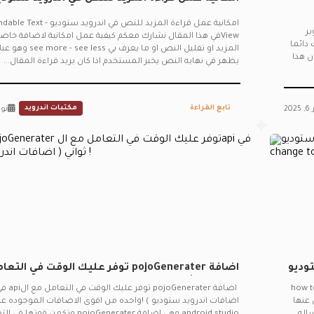
Expandable Text View
امكانية عمل قراءة المزيد للنص في اندرويد ستو
ير
Viewفي هذا المقال نشارك معكم كيفية عمل امكانية لاضافة خاص
 دائما
المزيد او تقليل النص او ما يعرف بي
ن هذا
يظهر في نهايه النص يخبر المستخدم اذا كان يريد قراءة المقال...
تابع القراءة
مكتبات اندرويد
20
نوفمب
وديو
اضافة pojoGenerater توفر عليك الوقت في ال
الapi في ثواني ( اضافات اندرويد ستوديو ) !
رويد ستوديو | how to change
اضافة Generater
 لا غنى عنها
اضافات اندرويد ستوديو ) !واحده من اقوى الاضافات الموجوده ع