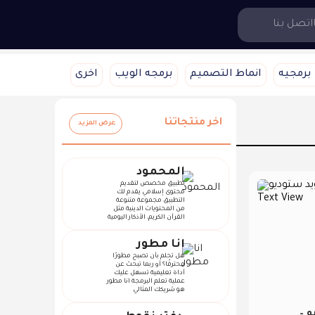
اتصل بنا
برمجيه
انماط التصميم
برمجه الويب
اخرى
اخر منتجاتنا
عرض المزيد
المحمود
تطبيق مخصص لتقديم
محتوى إسلامي يقدم لك
التطبيق مجموعة متنوعة
من المحتويات الدينية مثل
القرآن الكريم، الأذكار اليومية
انا مطور
هل تحلم بأن تصبح مطورًا
محترفًا؟ أو ربما تبحث عن
أداة تعليمية تسهل عليك
عملية تعلم البرمجة انا مطور
هو شريكك المثالي
و –