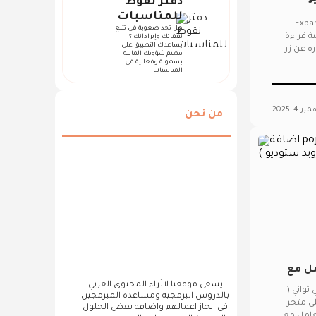
دفتر نقوط
للمناسبات
ديو - Expandable Text
هل تجد صعوبة في تتبع
ية قراءة
نفقاتك وإيراداتك ؟
يساعدك التطبيق على
 see more - see less وهو عباره عن زر
تنظيم شؤونك المالية
بسهولة وفعالية في
المناسبات
ر 4, 2025
من نحن
تعامل مع
يسعى موقعنا لاثراء المحتوى العربي
pojo توفر عليك الوقت في التعامل مع الapi في ثواني (
بالدروس البرمجيه ومساعده المبرمجين
لى متجر
في انجاز اعمالهم واضافه بعض الحلول