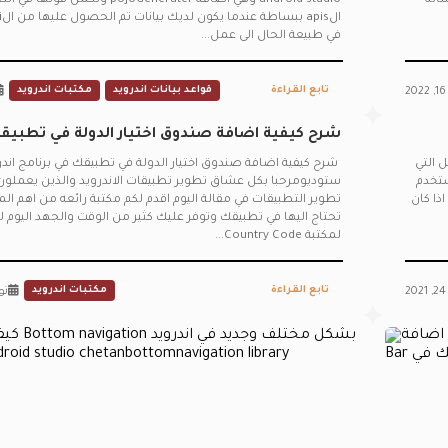
ساله
android studio وهي اضافة pojoGenerater وتكمن 
في طبيعة الحال الى عمل...
تابع القراءة
قواعد بيانات اندرويد
مكتبات اندرويد
2
شرح كيفية اضافة صندوق اختيار الدولة في تطبيق
برنامج اندرويد ستوديو
حد من المشاكل التي
شرح كيفية اضافة صندوق اختيار الدولة في تطبيقك في برنامج اندر
بها المستخدم
ستوديومرحبا بكل عشاق تطوير تطبيقات الاندرويد والذين يعملو
 اذا كان
تطوير التطبيقات في مقالة اليوم اقدم لكم مكتبة رائعه من اهم الم
تحتاج اليها في تطبيقك وتوفر عليك كثير من الوقت والجهد اليوم ل
لمكتبة Country Code...
تابع القراءة
مكتبات اندرويد
نوفم