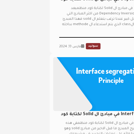
شرح Dependency Inversion في مبادئ ال Solid لكتابة كود منظميعد
استخدام المبدئ الاخير وهو Dependency Inversion من اكثر المبادئ التي
سوف تشاهدها منتشره بشكل كبير عندنا ترغب بتعلم ال soild فهذا المبدئ
مبني على عدم كتابة الكود في الclass الذي يتم استدعاء ال methode بداخله
سوليد
مارس 13, 2024
شرح Interface segregation في مبادئ ال Solid لكتابة كود
شرح Interface segregation في مبادئ ال Solid لكتابة كود منظمفي هذه
المقالة سوف نقوم معكم بشرح المبدئ ما قبل الاخير من مبادئ solid وهو