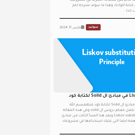
Interface seg والمبدا قائم على عمليات التجريد في مشروعك
دامك لل interface في كتابة اكوادك وهذا ما سوف نشرحه لكم
جدا...
سوليد
مارس 11, 2024
شرح Liskov substitution في مبادئ ال Solid لكتابة كود
شرح Liskov substitution في مبادئ ال Solid لكتابة كود منظمبسم الله
الرحمن الرحيم في هذا الدرس نكمل معكم دروس ال solid وفي هذه المقالة
سوف نتعرف على مبدأ Liskov substitution ويعد هذا المبدأ الثالث من مبادئ
دئ المهمه ايضا التي عليك استخدامها في مشروعك