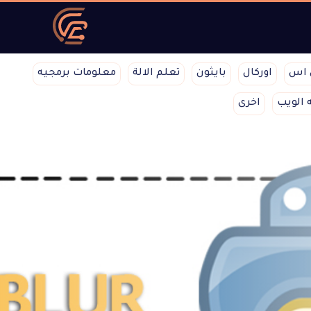
 اس
اوركال
بايثون
تعلم الالة
معلومات برمجيه
 الويب
اخرى