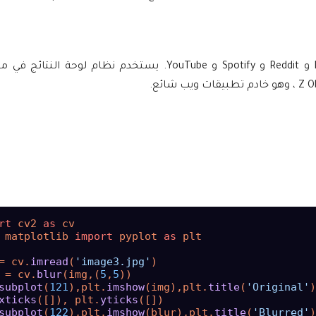
يمكن العثور على كود Python على Facebook و Google و Instagram و Reddit و Spotify و YouTube. يستخدم
rt
 cv2 
as
 matplotlib 
import
 pyplot 
as
 plt

= cv.
imread
(
'image3.jpg'
)

 = cv.
blur
(img,(
5
,
5
))

subplot
(
121
),plt.
imshow
(img),plt.
title
(
'Original'
)

xticks
([]), plt.
yticks
([])

subplot
(
122
),plt.
imshow
(blur),plt.
title
(
'Blurred'
)
