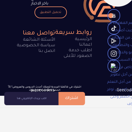
باخر الاخبار
تحميل التطبيق
م المهارات في
 حيث أصبحت
روابط سريعة
تواصل معنا
 من المجالات،
الرئيسية
الأسئلة الشائعة
اعمالنا
 والتطبيقات
سياسة الخصوصية
اطلب خدمة
اتصل بنا
و والذكاء
الصعود للأعلى
 السبب، يرغب
خاص في تعلم
ن أجل تطوير
 من أجل التعلم
🚀 !اشترك في قائمتنا البريدية لتصلك أحدث الدروس والعروض
جي كودرس نوفر
@geecoders
الحصرية مباشرة إلى بريدك
 الصفر وحتى
اشتراك
اف