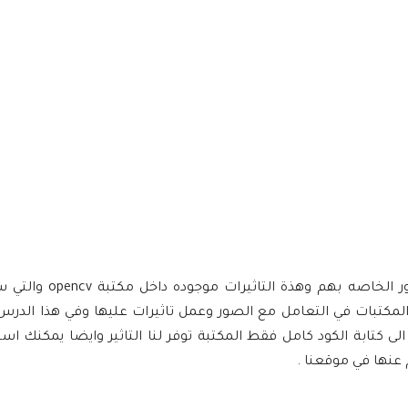
تتميز لغة بايثون بانها تسمح للمستخدمين بعمل تاثيرات
مكتبات في التعامل مع الصور وعمل تاثيرات عليها وفي هذا الدر
ليها او ما يطلق عليها blur effect دون الحاجه الى كتابة الكود كامل فقط المكتبة توفر لنا التاثير وايضا ي