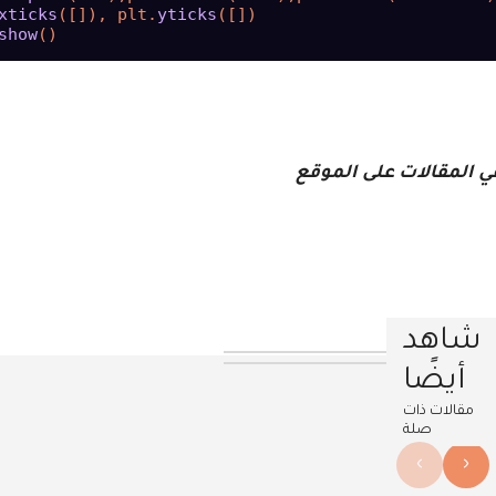
xticks
([]), plt.
yticks
([])

show
ي المقالات على الموقع
شاهد
أيضًا
مقالات ذات
صلة
›
‹