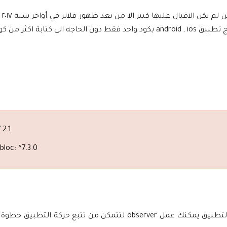
تعد ت
تسعى وقتها لتوحيد لغة برمجية واحده تمكن المطور من انشاء واخراج تطببق android , ios بكود واحد فقط دون الحاجه الى
.2.1
bloc: ^7.3.0
نحتاج اولا الى إنشاء ملف cubit والاخر state واذا كنت تريد تتبع حركة التطبيق يمكنك عمل observer لتتمكن من