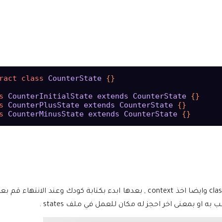
ract
class
CounterState
 {}

s
CounterInitialState
extends
CounterState
s
CounterPlusState
extends
CounterState
s
CounterMinusState
extends
CounterState
و بمعنى اخر احجز له مكان للعمل في ملف states .