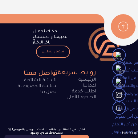
يمكنك تحميل
تطبيقنا والاستمتاع
باخر الاخبار
تحميل التطبيق
م المهارات في
 حيث أصبحت
روابط سريعة
تواصل معنا
 من المجالات،
الرئيسية
الأسئلة الشائعة
اعمالنا
 والتطبيقات
سياسة الخصوصية
اطلب خدمة
اتصل بنا
و والذكاء
الصعود للأعلى
 السبب، يرغب
خاص في تعلم
ن أجل تطوير
 من أجل التعلم
🚀 !اشترك في قائمتنا البريدية لتصلك أحدث الدروس والعروض
جي كودرس نوفر
@geecoders
الحصرية مباشرة إلى بريدك