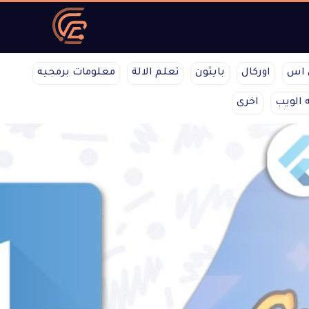
 اس
اوركال
بايثون
تعلم الالة
معلومات برمجيه
 الويب
اخرى