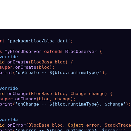
rt
'package:bloc/bloc.dart'
;

s
MyBlocObserver
extends
BlocObserver
 {

verride
id
onCreate
(
BlocBase bloc
) {

super
.
onCreate
(bloc);

print
(
'onCreate -- ${bloc.runtimeType}'
);

verride
id
onChange
(
BlocBase bloc, Change change
) {

super
.
onChange
(bloc, change);

print
(
'onChange -- ${bloc.runtimeType}, $change'
);

verride
id
onError
(
BlocBase bloc, 
Object
 error, StackTrace
print
(
'onError -- ${bloc.runtimeType}, $error'
);
