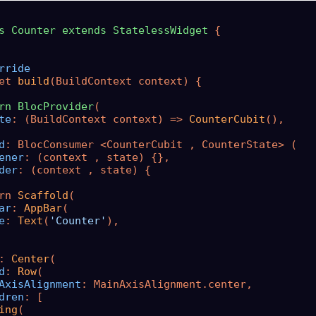
s
Counter
extends
StatelessWidget
 {

rride
et 
build
(BuildContext context) {

rn
BlocProvider
te
: (BuildContext context) => 
CounterCubit
(),

d
ener
der
: (context , state) {

rn 
Scaffold
ar
: 
AppBar
e
: 
Text
(
'Counter'
),

: 
Center
d
: 
Row
AxisAlignment
dren
ing