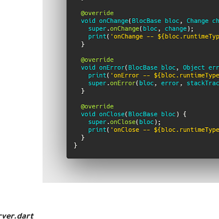
rver.dart