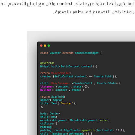
على الcubit و states و listener يكون عباره عن context , state والbuilder يكون ايضا عبارة عن t , state