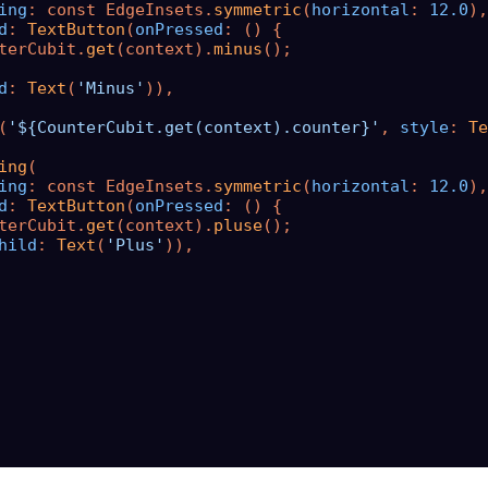
ing
: const EdgeInsets.
symmetric
(
horizontal
: 
12.0
d
: 
TextButton
(
onPressed
: () {

terCubit.
get
(context).
minus
();

d
: 
Text
(
'Minus'
)),

(
'${CounterCubit.get(context).counter}'
, 
style
: 
Te
ing
ing
: const EdgeInsets.
symmetric
(
horizontal
: 
12.0
d
: 
TextButton
(
onPressed
: () {

terCubit.
get
(context).
pluse
();

hild
: 
Text
(
'Plus'
)),
