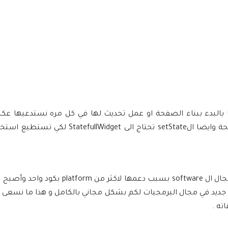
ات الflutter القوية والتي تسمح لنا بالبدء ببناء الصفحة او عمل تحديث لها في كل مره نستد
setState والتي تقوم بتنفيذ الكود المراد دون الحاجه الى تحديث الصفحة وايضا الsetState
تقنية flutter واحده من التقنيات الحديثة التي احدثت ضجة كبيره في مجال ال software بس
كل جديد في مجال البرمجيات لكم بشكل مجاني بالكامل و هذا ما نسعى ل
ته .