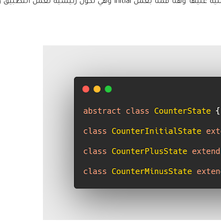
هذا الملف يحتوي على اسماء للعناصر التي تريد استخدمها وعمل عملية عليها وهنا قمنا بعمل Initial وهي تكو