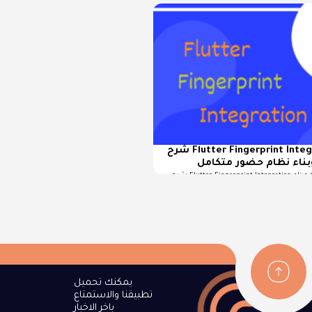
شرح Flutter Fingerprint Integration لربط أجهزة
بناء نظام حضور متكامل
شرح Flutter Fingerprint Integration لربط أجهزة البصمة الخارجية وبناء
يمكنك تحميل
تطبيقنا والاستمتاع
باخر الاخبار