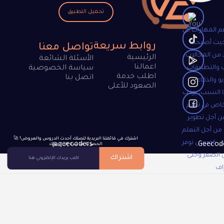
تحميل التطبيق
م المهارات في
 حيث أصبحت
روابط سريعة
تواصل معنا
 من المجالات،
الرئيسية
الأسئلة الشائعة
اعمالنا
 والتطبيقات
سياسة الخصوصية
اطلب خدمة
اتصل بنا
و والذكاء
الصعود للأعلى
 السبب، يرغب
خاص في تعلم
ن أجل تطوير
 من أجل التعلم
🚀 !اشترك في قائمتنا البريدية لتصلك أحدث الدروس والعروض
جي كودرس نوفر
@geecoders
الحصرية مباشرة إلى بريدك
 الصفر وحتى
اشتراك
اف