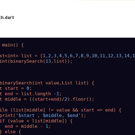
ch.dart
 main
()
 {

st<int> list = [
1
,
2
,
3
,
4
,
5
,
6
,
7
,
8
,
9
,
10
,
11
,
12
,
13
,
14
,
1
int
(
binarySearch
(
13
,list
))
;

binarySearch
(
int value,List list
)
 {

t 
start
 = 
0
;

t 
end
 = list.length 
-1
;

t middle = 
((
start
+
end
)
/
2
)
.floor
()
;

ile 
(
list[middle] != value && 
start
 <= 
end
)
 {

print
(
'
$start
 , 
$middle
, 
$end
'
)
;

if
(
value < list[middle]
)
 {

end
 = middle - 
1
;

} 
else
 {
