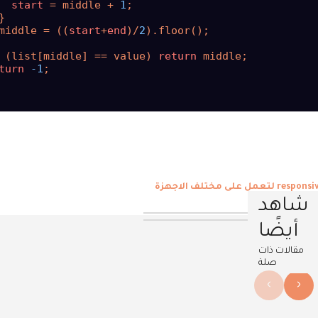
start
 = middle + 
1
;



middle = 
((
start
+
end
)
/
2
)
.floor
()
;

(
list[middle] == value
)
return
 middle;

turn
-1
;

شاهد
أيضًا
مقالات ذات
صلة
›
‹