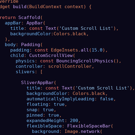
verride

dget 
build
(BuildContext context) {

return
Scaffold
(

appBar
: 
AppBar
(

title
: 
const
Text
(
'Custom Scroll List'
),

backgroundColor
:Colors.black,

  ),

body
: 
Padding
(

padding
: 
const
 EdgeInsets.
all
(
15.0
),

child
: 
CustomScrollView
(

physics
: 
const
BouncingScrollPhysics
(),

controller
: scrollController,

slivers
: [

SliverAppBar
(

title
: 
const
Text
(
'Custom Scroll List'
),

backgroundColor
: Colors.black,

automaticallyImplyLeading
: 
false
,

floating
: 
true
,

snap
: 
true
,

pinned
: 
true
,

expandedHeight
: 
200
,

flexibleSpace
: 
FlexibleSpaceBar
(

background
: Image.
network
(
