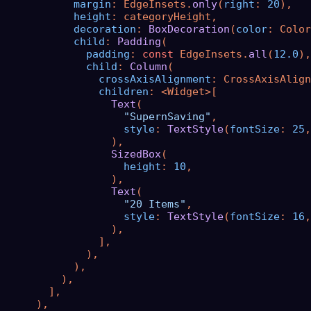
margin
: EdgeInsets.
only
(
right
: 
20
),

height
: categoryHeight,

decoration
: 
BoxDecoration
(
color
: Color
child
: 
Padding
(

padding
: 
const
 EdgeInsets.
all
(
12.0
),

child
: 
Column
(

crossAxisAlignment
: CrossAxisAlign
children
: <Widget>[

Text
(

"SupernSaving"
,

style
: 
TextStyle
(
fontSize
: 
25
,
                  ),

SizedBox
(

height
: 
10
,

                  ),

Text
(

"20 Items"
,

style
: 
TextStyle
(
fontSize
: 
16
,
                  ),

                ],

              ),

            ),

          ),

        ],

      ),
