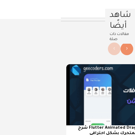
شاهد
أيضًا
مقالات ذات
صلة
›
‹
شرح Flutter Animated Drag and Drop لإنشاء
لمتحرك بشكل احترافي