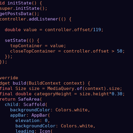
id
initState
() {

super.
initState
();

getPostsData
();

controller.
addListener
(() {

double
 value = controller.offset/
119
;

setState
(() {

    topContainer = value;

    closeTopContainer = controller.offset > 
50
;

  });

});

verride

dget 
build
(BuildContext context) {

final
 Size size = MediaQuery.
of
(context).size;

final
double
 categoryHeight = size.height*
0.30
;

return
SafeArea
(

child
: 
Scaffold
(

backgroundColor
: Colors.white,

appBar
: 
AppBar
(

elevation
: 
0
,

backgroundColor
: Colors.white,

leading
: 
Icon
(
