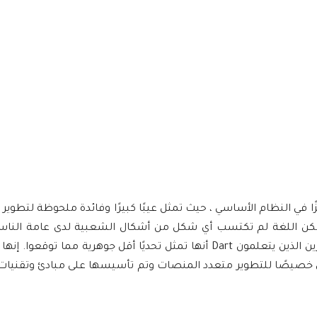
غ
مرة في عام 2011 للاستخدام الداخلي. لكن اللغة لم تكتسب أي شكل من أشكال الشعبية لدى عامة
Flutter. إنها الآن لغة تتوسع ببطء وبطء. اكتشف العديد من المطورين الذين يتعلمون Dart أنها تمثل تحديًا أقل جوهر
أنها تم تطويرها بشكل أساسي خصيصًا للتطوير متعدد المنصات وتم تأسيسها على مبادئ وتق