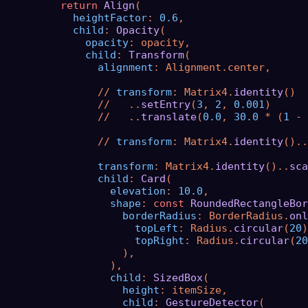
return
Align
(

heightFactor
: 
0.6
,

child
: 
Opacity
(

opacity
: opacity,

child
: 
Transform
(

alignment
: Alignment.center,

                // 
transform
: Matrix4.
identity
()

                //   ..
setEntry
(
3
, 
2
, 
0.001
)

                //   ..
translate
(
0.0
, 
30.0
 * (
1
 - 
                // 
transform
: Matrix4.
identity
()..
transform
: Matrix4.
identity
()..
sca
child
: 
Card
(

elevation
: 
10.0
,

shape
: 
const
RoundedRectangleBor
borderRadius
: BorderRadius.
onl
topLeft
: Radius.
circular
(
20
)
topRight
: Radius.
circular
(
20
                    ),

                  ),

child
: 
SizedBox
(

height
: itemSize,

child
: 
GestureDetector
(
