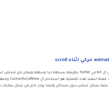
في هذا المقال سوف نشرح لكم كيف تقوم بعمل animation جميل على ال list في flutter بطريقة بسيطة جدا وسهله و
تطبيقه حتى ينفذ التصميم الذي يرغب به بكل سهو
 الكود والتعديل عليه بشكل مباشر بدون مشاكل وايضا يوجد اكثر من شكل يمكنك