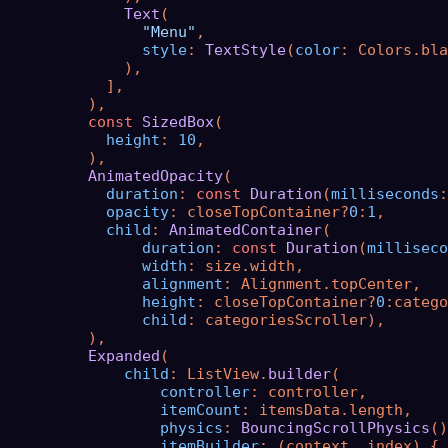
Text
(

"Menu"
,

style
: 
TextStyle
(
color
: Colors.bla
              ),

            ],

          ),

const
SizedBox
(

height
: 
10
,

          ),

AnimatedOpacity
(

duration
: 
const
Duration
(
milliseconds
:
opacity
: closeTopContainer?
0
:
1
,

child
: 
AnimatedContainer
(

duration
: 
const
Duration
(
milliseco
width
: size.width,

alignment
: Alignment.topCenter,

height
: closeTopContainer?
0
:catego
child
: categoriesScroller),

          ),

Expanded
(

child
: ListView.
builder
(

controller
: controller,

itemCount
: itemsData.length,

physics
: 
BouncingScrollPhysics
()
itemBuilder
: (context, index) {
