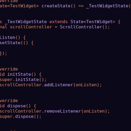
verride

ate<TestWidget> 
createState
() => 
_TestWidgetState
(
s
_TestWidgetState
extends
State
<
TestWidget
> 
{

nal
 scrollController = 
ScrollController
();

Listen
() {

setState
(() {

});

verride

id
initState
() {

super.
initState
();

scrollController.
addListener
(onListen);

verride

id
dispose
() {

scrollController.
removeListener
(onListen);

super.
dispose
();
