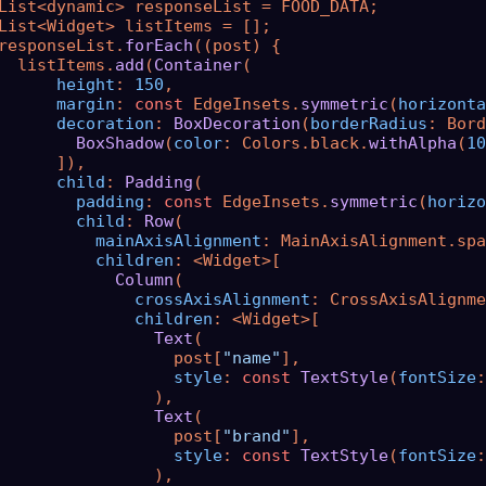
List<dynamic> responseList = FOOD_DATA;

List<Widget> listItems = [];

responseList.
forEach
((post) {

  listItems.
add
(
Container
(

height
: 
150
,

margin
: 
const
 EdgeInsets.
symmetric
(
horizonta
decoration
: 
BoxDecoration
(
borderRadius
: Bord
BoxShadow
(
color
: Colors.black.
withAlpha
(
10
      ]),

child
: 
Padding
(

padding
: 
const
 EdgeInsets.
symmetric
(
horizo
child
: 
Row
(

mainAxisAlignment
: MainAxisAlignment.spa
children
: <Widget>[

Column
(

crossAxisAlignment
: CrossAxisAlignme
children
: <Widget>[

Text
(

                  post[
"name"
],

style
: 
const
TextStyle
(
fontSize
:
                ),

Text
(

                  post[
"brand"
],

style
: 
const
TextStyle
(
fontSize
:
                ),
