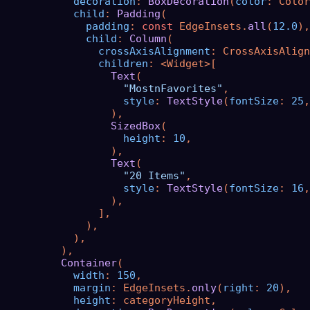
decoration
: 
BoxDecoration
(
color
: Color
child
: 
Padding
(

padding
: 
const
 EdgeInsets.
all
(
12.0
),

child
: 
Column
(

crossAxisAlignment
: CrossAxisAlign
children
: <Widget>[

Text
(

"MostnFavorites"
,

style
: 
TextStyle
(
fontSize
: 
25
,
                  ),

SizedBox
(

height
: 
10
,

                  ),

Text
(

"20 Items"
,

style
: 
TextStyle
(
fontSize
: 
16
,
                  ),

                ],

              ),

            ),

          ),

Container
(

width
: 
150
,

margin
: EdgeInsets.
only
(
right
: 
20
),

height
: categoryHeight,
