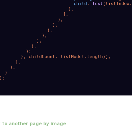
child
: 
Text
(listIndex.
                          ),

                        ],

                      ),

                    ),

                  ),

                ),

              ),

            ),

          );

        }, childCount: listModel.length)),

      ],

    ),

  )

);

 to another page by image