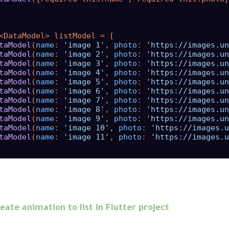
<DataModel> listModel = [

taModel
(
name
: 
'image 1'
, 
photo
: 
'https://images.un
taModel
(
name
: 
'image 2'
, 
photo
: 
'https://images.un
taModel
(
name
: 
'image 3'
, 
photo
: 
'https://images.un
taModel
(
name
: 
'image 4'
, 
photo
: 
'https://images.un
taModel
(
name
: 
'image 5'
, 
photo
: 
'https://images.un
taModel
(
name
: 
'image 6'
, 
photo
: 
'https://images.un
taModel
(
name
: 
'image 7'
, 
photo
: 
'https://images.un
taModel
(
name
: 
'image 8'
, 
photo
: 
'https://images.un
taModel
(
name
: 
'image 9'
, 
photo
: 
'https://images.un
taModel
(
name
: 
'image 10'
, 
photo
: 
'https://images.u
taModel
(
name
: 
'image 11'
, 
photo
: 
'https://images.u
ate animation to list in Flutter project