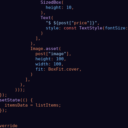
SizedBox
(

height
: 
10
,

                ),

Text
(

"$ ${post["
price
"]}"
,

style
: 
const
TextStyle
(
fontSize
:
                )

              ],

            ),

            Image.
asset
(

              post[
"image"
],

height
: 
100
,

width
: 
100
,

fit
: BoxFit.cover,

            )

          ],

        ),

      )));

});

setState
(() {

  itemsData = listItems;

});

verride
