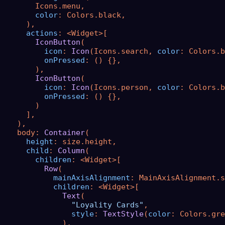
        Icons.menu,

color
: Colors.black,

      ),

actions
: <Widget>[

IconButton
(

icon
: 
Icon
(Icons.search, 
color
: Colors.b
onPressed
: () {},

        ),

IconButton
(

icon
: 
Icon
(Icons.person, 
color
: Colors.b
onPressed
: () {},

        )

      ],

    ),

    body: 
Container
(

height
: size.height,

child
: 
Column
(

children
: <Widget>[

Row
(

mainAxisAlignment
: MainAxisAlignment.s
children
: <Widget>[

Text
(

"Loyality Cards"
,

style
: 
TextStyle
(
color
: Colors.gre
              ),
