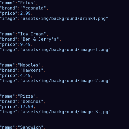
"name"
:
"Fries"
,

"brand"
:
"Mcdonald"
,

"price"
:
2.99
,

"image"
:
"assets/img/background/drink4.png"
"name"
:
"Ice Cream"
,

"brand"
:
"Ben & Jerry's"
,

"price"
:
9.49
,

"image"
:
"assets/img/background/image-1.png"
"name"
:
"Noodles"
,

"brand"
:
"Hawkers"
,

"price"
:
4.49
,

"image"
:
"assets/img/background/image-2.png"
"name"
:
"Pizza"
,

"brand"
:
"Dominos"
,

"price"
:
17.99
,

"image"
:
"assets/img/background/image-3.jpg"
"name"
:
"Sandwich"
,
