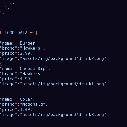
    ),

  ),

);

t
FOOD_DATA
 = [

"name"
:
"Burger"
,

"brand"
:
"Hawkers"
,

"price"
:
2.99
,

"image"
:
"assets/img/background/drink2.png"


"name"
:
"Cheese Dip"
,

"brand"
:
"Hawkers"
,

"price"
:
4.99
,

"image"
:
"assets/img/background/drink1.png"
"name"
:
"Cola"
,

"brand"
:
"Mcdonald"
,

"price"
:
1.49
,

"image"
:
"assets/img/background/drink3.png"