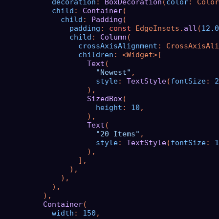
decoration
: 
BoxDecoration
(
color
: Color
child
: 
Container
(

child
: 
Padding
(

padding
: 
const
 EdgeInsets.
all
(
12.0
child
: 
Column
(

crossAxisAlignment
: CrossAxisAli
children
: <Widget>[

Text
(

"Newest"
,

style
: 
TextStyle
(
fontSize
: 
2
                    ),

SizedBox
(

height
: 
10
,

                    ),

Text
(

"20 Items"
,

style
: 
TextStyle
(
fontSize
: 
1
                    ),

                  ],

                ),

              ),

            ),

          ),

Container
(

width
: 
150
,
