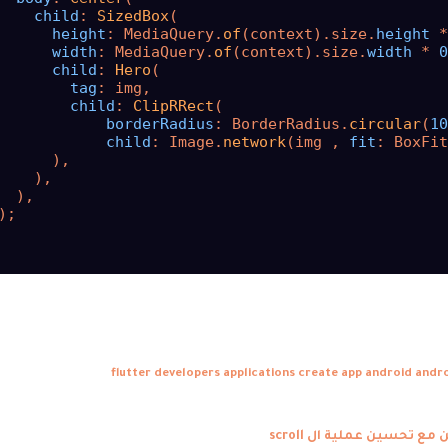
child
: 
SizedBox
(

height
: MediaQuery.
of
(context).size.
height
 *
width
: MediaQuery.
of
(context).size.
width
 * 
0
child
: 
Hero
(

tag
: img,

child
: 
ClipRRect
(

borderRadius
: BorderRadius.
circular
(
10
child
: Image.
network
(img , 
fit
: BoxFit
      ),

    ),

  ),

);

developers applications
create app android
andro