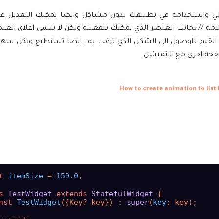
الي واستخدامه في تطبيقك بدون مشاكل وايضا يمكنك التعديل عل
 // بجانب العنصر الذي يمكنك تنفعيله ولكن لا تنسى اغلاق العنصر
القيم للوصول الى الشكل الذي ترغب به , ايضا تستطيع وبكل سهو
t
itemSize
 = 
150.0
;

s
TestWidget
extends
StatefulWidget
{

nst
TestWidget
({Key? key}) : 
super
(
key
: key);
