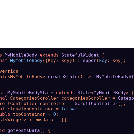
s
MyMobileBody
extends
StatefulWidget
{

nst
MyMobileBody
({Key? key}) : 
super
(
key
: key);

verride

ate<MyMobileBody> 
createState
() => 
_MyMobileBodySt
s
_MyMobileBodyState
extends
State
<
MyMobileBody
> 
{

nal
 CategoriesScroller categoriesScroller = 
Catego
rollController controller = 
ScrollController
();

ol
 closeTopContainer = 
false
;

uble
 topContainer = 
0
;

st<Widget> itemsData = [];

id
getPostsData
() {
