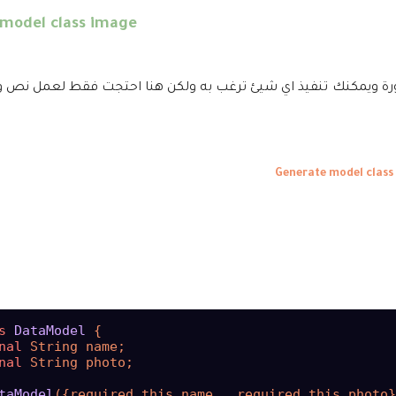
model class image
 model ويكون عباره عن نص وصورة ويمكنك تنفيذ اي شيئ ترغب به ولكن هنا احتجت فقط لعم
s
DataModel
{

nal
 String name;

nal
 String photo;

taModel
({required this.name , required this.photo}