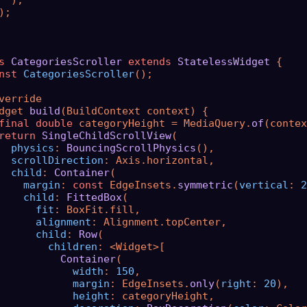
  ),

);

s
CategoriesScroller
extends
StatelessWidget
{

nst
CategoriesScroller
();

verride

dget 
build
(BuildContext context) {

final
double
 categoryHeight = MediaQuery.
of
(contex
return
SingleChildScrollView
(

physics
: 
BouncingScrollPhysics
(),

scrollDirection
: Axis.horizontal,

child
: 
Container
(

margin
: 
const
 EdgeInsets.
symmetric
(
vertical
: 
2
child
: 
FittedBox
(

fit
: BoxFit.fill,

alignment
: Alignment.topCenter,

child
: 
Row
(

children
: <Widget>[

Container
(

width
: 
150
,

margin
: EdgeInsets.
only
(
right
: 
20
),

height
: categoryHeight,
