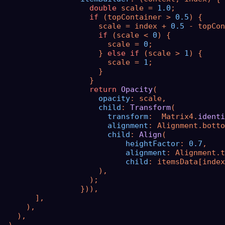
double
 scale = 
1.0
;

if
 (topContainer > 
0.5
) {

                      scale = index + 
0.5
 - topCon
if
 (scale < 
0
) {

                        scale = 
0
;

                      } 
else
if
 (scale > 
1
) {

                        scale = 
1
;

                      }

                    }

return
Opacity
(

opacity
: scale,

child
: 
Transform
(

transform
:  Matrix4.
identi
alignment
: Alignment.botto
child
: 
Align
(

heightFactor
: 
0.7
,

alignment
: Alignment.t
child
: itemsData[index
                      ),

                    );

                  })),

        ],

      ),

    ),
