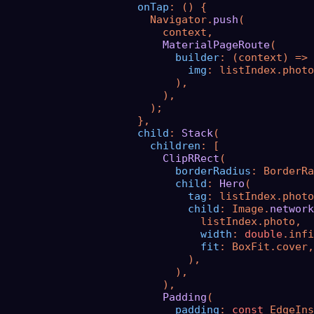
onTap
: () {

                        Navigator.
push
(

                          context,

MaterialPageRoute
(

builder
: (context) => 
img
: listIndex.photo
                            ),

                          ),

                        );

                      },

child
: 
Stack
(

children
: [

ClipRRect
(

borderRadius
: BorderRa
child
: 
Hero
(

tag
: listIndex.photo
child
: Image.
network
                                listIndex.photo,

width
: 
double
.infi
fit
: BoxFit.cover,

                              ),

                            ),

                          ),

Padding
(

padding
: 
const
 EdgeIns