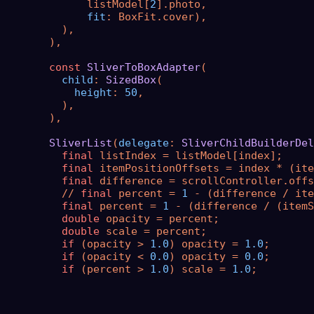
              listModel[
2
].photo,

fit
: BoxFit.cover),

          ),

        ),

const
SliverToBoxAdapter
(

child
: 
SizedBox
(

height
: 
50
,

          ),

        ),

SliverList
(
delegate
: 
SliverChildBuilderDel
final
 listIndex = listModel[index];

final
 itemPositionOffsets = index * (ite
final
 difference = scrollController.offs
          // 
final
 percent = 
1
 - (difference / ite
final
 percent = 
1
 - (difference / (itemS
double
 opacity = percent;

double
 scale = percent;

if
 (opacity > 
1.0
) opacity = 
1.0
;

if
 (opacity < 
0.0
) opacity = 
0.0
;

if
 (percent > 
1.0
) scale = 
1.0
;
