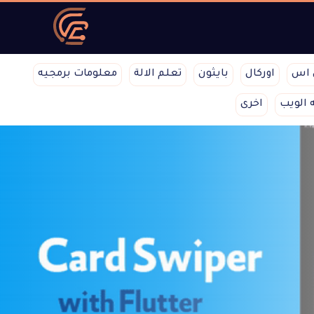
 اس
اوركال
بايثون
تعلم الالة
معلومات برمجيه
 الويب
اخرى