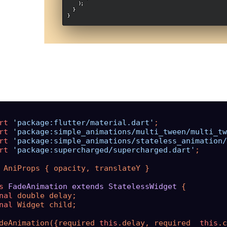
rt
'package:flutter/material.dart'
rt
'package:simple_animations/multi_tween/multi_tw
rt
'package:simple_animations/stateless_animation/
rt
'package:supercharged/supercharged.dart'
;

 AniProps { opacity, translateY }

s
FadeAnimation
extends
StatelessWidget
 {

nal
 double delay;

nal
 Widget child;

deAnimation({required 
this
.delay, required  
this
.c