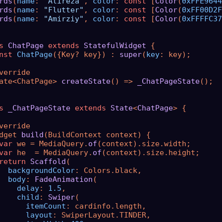
rds
(
name
: 
"Alireza"
, 
color
: 
const
 [
Color
(
0xFFE9644
rds
(
name
: 
"Flutter"
, 
color
: 
const
 [
Color
(
0xFF00D2F
rds
(
name
: 
"Amirziy"
, 
color
: 
const
 [
Color
(
0xFFFFC37
s
ChatPage
extends
StatefulWidget
{

nst
ChatPage
({Key? key}) : 
super
(
key
: key);

verride

ate<ChatPage> 
createState
() => 
_ChatPageState
();

s
_ChatPageState
extends
State
<
ChatPage
> 
{

verride

dget 
build
(BuildContext context) {

var
 we = MediaQuery.
of
(context).size.width;

var
 he  = MediaQuery.
of
(context).size.height;

return
Scaffold
(

backgroundColor
: Colors.black,

body
: 
FadeAnimation
(

delay
: 
1.5
,

child
: 
Swiper
(

itemCount
: cardinfo.length,

layout
: SwiperLayout.TINDER,
