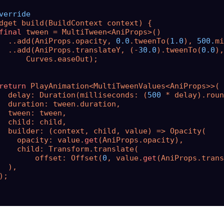
verride
dget build(BuildContext context) {

final
 tween = MultiTween<AniProps>()

  ..add(AniProps.opacity, 
0.0
.tweenTo(
1.0
), 
500.
mi
  ..add(AniProps.translateY, (-
30.0
).tweenTo(
0.0
),
      Curves.easeOut);

return
 PlayAnimation<MultiTweenValues<AniProps>>(

  delay: Duration(milliseconds: (
500
 * delay).roun
  duration: tween.duration,

  tween: tween,

  child: child,

  builder: (context, child, value) => Opacity(

    opacity: value.
get
(AniProps.opacity),

    child: Transform.translate(

        offset: Offset(
0
, value.
get
(AniProps.trans
  ),

);
