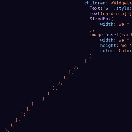
children
: <Widget>
Text
(
'$ '
,
style
:
Text
(cardinfo[i]
SizedBox
(

width
: we * 
                                  ),

                                  Image.
asset
(card
width
: we * 
height
: we *
color
: Color
                                  )

                                ]

                            ),

                          ],

                        ),

                      ),

                    ),

                  )

                ]

            )

          ],

        );

      },

    ),

  ),
