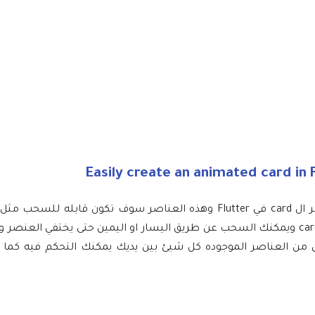
في هذه المقاله نشارك معكم انميشن سوف نقوم بعمل على عناصر ال card في Flutter وهذه العناصر سوف تكون
بالصورة الخاصه بالمقال كما هو موضح يوجد لدينا مجموعه من ال cards ويمكنك السحب عن طريق اليسار او اليمين حتى يخ
 من العناصر الموجوده كل شيئ بين يديك يمكنك التحكم فيه كما ت