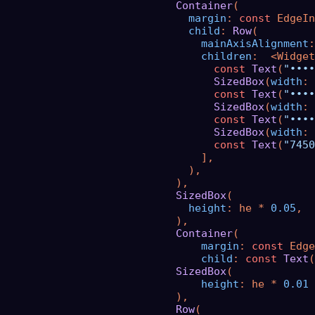
Container
(

margin
: 
const
 EdgeIn
child
: 
Row
(

mainAxisAlignment
:
children
:  <Widget
const
Text
(
"••••
SizedBox
(
width
: 
const
Text
(
"••••
SizedBox
(
width
: 
const
Text
(
"••••
SizedBox
(
width
: 
const
Text
(
"7450
                                ],

                              ),

                            ),

SizedBox
(

height
: he * 
0.05
,

                            ),

Container
(

margin
: 
const
 Edge
child
: 
const
Text
(
SizedBox
(

height
: he * 
0.01
                            ),

Row
(
