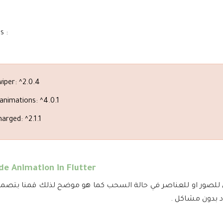
s :
iper: ^2.0.4
nimations: ^4.0.1
rged: ^2.1.1
de Animation in Flutter
 بدون مشاكل .