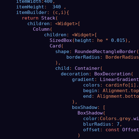
itemWidth
:
400
,

itemHeight
:  
340
 ,

itemBuilder
: (c,i){

return
Stack
(

children
: <Widget>[

Column
(

children
: <Widget>[

SizedBox
(
height
: he * 
0.015
),

Card
(

shape
: 
RoundedRectangleBorder
(

borderRadius
: BorderRadius
                    ),

child
: 
Container
(

decoration
: 
BoxDecoration
(

gradient
: 
LinearGradient
colors
: cardinfo[i].
begin
: Alignment.top
end
: Alignment.botto
                          ),

boxShadow
: [

BoxShadow
(

color
:Colors.grey.
wi
blurRadius
: 
7
,

offset
: 
const
Offset
                            )
