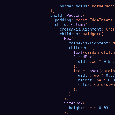
                          ],

borderRadius
: BorderRadi
                      ),

child
: 
Padding
(

padding
: 
const
 EdgeInsets.
child
: 
Column
(

crossAxisAlignment
: Cros
children
: <Widget>[

Row
(

mainAxisAlignment
: M
children
: [

Text
(cardinfo[i].n
SizedBox
(

width
:we * 
0.5
 ,

                                ),

                                Image.
asset
(cardin
width
: we * 
0.07
height
: he * 
0.0
color
: Colors.wh
                                ),

                              ],

                            ),

SizedBox
(

height
: he * 
0.03
,

                            ),
